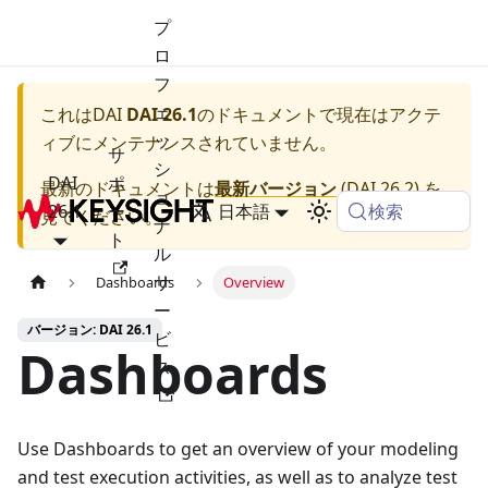
プ
ロ
フ
ェ
これは
DAI
DAI 26.1
のドキュメントで現在はアクテ
ッ
ィブにメンテナンスされていません。
サ
シ
DAI
ポ
最新のドキュメントは
最新バージョン
(
DAI 26.2
) を
ョ
検索
26.1
ー
日本語
見てください。
ナ
ト
ル
サ
Dashboards
Overview
ー
バージョン: DAI 26.1
ビ
Dashboards
ス
Use Dashboards to get an overview of your modeling
and test execution activities, as well as to analyze test