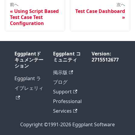
前へ
次へ
Using Script Based
Test Case Dashboard
Test Case Test
Configuration
Eggplantド
Eggplant コ
Version:
キュメンテー
ミュニティ
2715512677
ション
掲示版
Eggplant ラ
ブログ
イブレェリィ
Support
Professional
Services
Copyright ©1991-2026 Eggplant Software