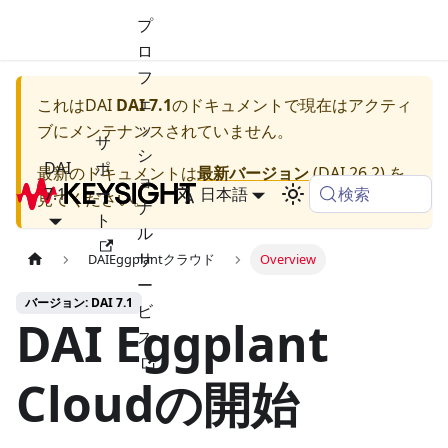
プ
ロ
フ
ェ
これは
DAI
DAI 7.1
のドキュメントで現在はアクティ
ッ
ブにメンテナンスされていません。
サ
シ
DAI
ポ
最新のドキュメントは
最新バージョン
(
DAI 26.2
) を
ョ
検索
7.1
ー
日本語
見てください。
ナ
ト
ル
サ
DAIEggplantクラウド
Overview
ー
バージョン: DAI 7.1
ビ
DAI Eggplant
ス
Cloudの開始