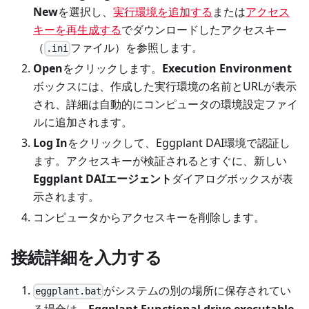
New
を選択し、
実行環境を追加する
または
アクセス
キーを再生成する
でダウンロードしたアクセスキー
（
ファイル）を参照します。
.ini
Open
をクリックします。
Execution Environment
ボックスには、作成した実行環境の名前とURLが表示
され、詳細は自動的にコンピュータの環境設定ファイ
ルに追加されます。
Log In
をクリックして、Eggplant DAI環境で認証し
ます。アクセスキーが検証されるとすぐに、新しい
Eggplant DAIエージェント
ダイアログボックスが表
示されます。
コンピュータからアクセスキーを削除します。
接続詳細を入力する
がシステムの別の場所に保存されてい
eggplant.bat
る場合は、
Eggplant Functional drive executable