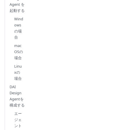
Agent を
起動する
Wind
ows
の場
合
mac
OSの
場合
Linu
xの
場合
DAI
Design
Agentを
構成する
エー
ジェ
ント