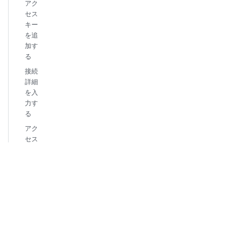
アク
セス
キー
を追
加す
る
接続
詳細
を入
力す
る
アク
セス
キー
の再
生成
DAIラン
エージェ
ントの起
動