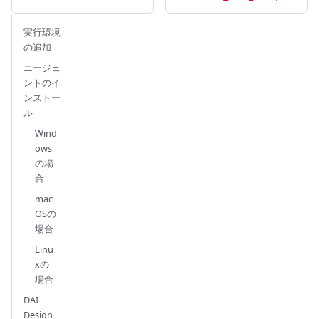
実行環境
の追加
エージェ
ントのイ
ンストー
ル
Wind
ows
の場
合
mac
OSの
場合
Linu
xの
場合
DAI
Design