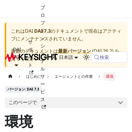
プ
ロ
フ
ェ
これは
DAI
DAI 7.3
のドキュメントで現在はアクティ
ッ
ブにメンテナンスされていません。
サ
シ
DAI
ポ
最新のドキュメントは
最新バージョン
(
DAI 26.2
) を
ョ
検索
7.3
ー
日本語
見てください。
ナ
ト
ル
サ
はじめに
エージェントとの作業
環境
ー
バージョン: DAI 7.3
ビ
ス
このページで
環境