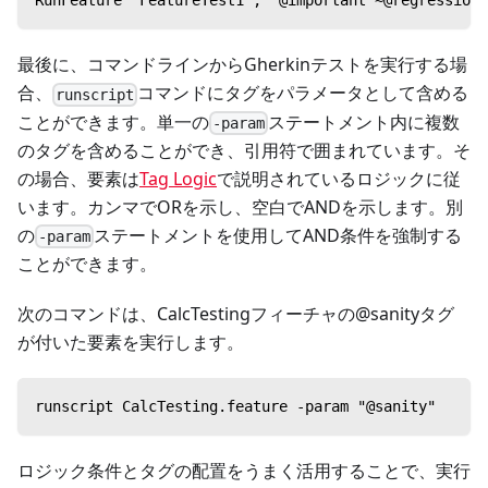
RunFeature "FeatureTest1", "@important
最後に、コマンドラインからGherkinテストを実行する場
合、
コマンドにタグをパラメータとして含める
runscript
ことができます。単一の
ステートメント内に複数
-param
のタグを含めることができ、引用符で囲まれています。そ
の場合、要素は
Tag Logic
で説明されているロジックに従
います。カンマでORを示し、空白でANDを示します。別
の
ステートメントを使用してAND条件を強制する
-param
ことができます。
次のコマンドは、CalcTestingフィーチャの@sanityタグ
が付いた要素を実行します。
runscript CalcTesting.feature -param "@sanity"
ロジック条件とタグの配置をうまく活用することで、実行