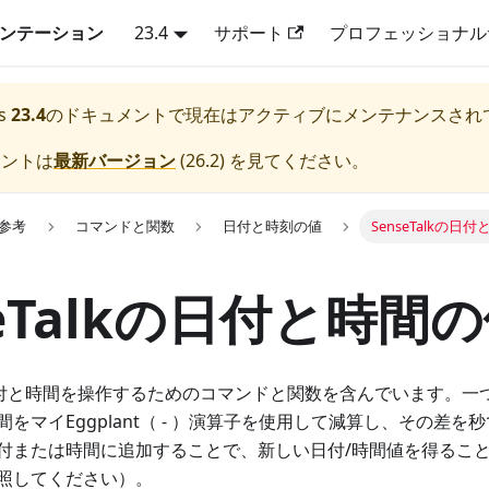
キュメンテーション
23.4
サポート
プロフェッショナル
s
23.4
のドキュメントで現在はアクティブにメンテナンスされ
メントは
最新バージョン
(
26.2
) を見てください。
lk参考
コマンドと関数
日付と時刻の値
SenseTalkの日
seTalkの日付と時間
は、日付と時間を操作するためのコマンドと関数を含んでいます。
をマイEggplant（ - ）演算子を使用して減算し、その差を
付または時間に追加することで、新しい日付/時間値を得るこ
照してください）。