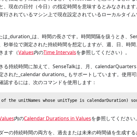
と、現在の日付（今日）の指定時間を意味するとみなされます
実行されているマシン上で現在設定されているローカルタイム
val_または_duration_は、時間の長さです。時間間隔を扱うとき、S
、秒単位で測定された持続時間を想定しますが、週、日、時間
きます（
Values
内の
Time Intervals
を参照してください）。
続時間に加えて、SenseTalkは、月、calendarQuarters、c
た_calendar durations_ もサポートしています。使用可能なc
確認するには、次のコマンドを使用します：
 of the unitNames whose unitType is calendarDuration) so
Values
内の
Calendar Durations in Values
を参照してください
ダーの持続時間の両方を、過去または未来の時間値を生成する