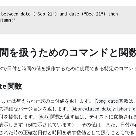
 between date ("Sep 21") and date ("Dec 21") then
utumn!"
間を扱うためのコマンドと関
Talkで日付と時間の値を操作するために使用できる特定のコマ
関数
te
、または与えられた式の日付値を返します。
関数は
long date
の詳細なバージョンを返します。
と
Abbreviated date
short d
付を提供します。
関数が返す値は、テキストに変換され
date
表示します（例で示されています）。その値は、また、日付/
された時の正確な日付と時間を表す数値として扱うこともでき