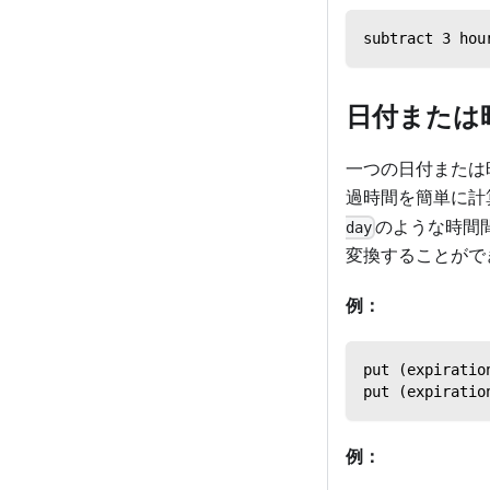
subtract 3 hou
日付または
一つの日付または
過時間を簡単に計
のような時間
day
変換することがで
例：
put (expiratio
put (expiratio
例：