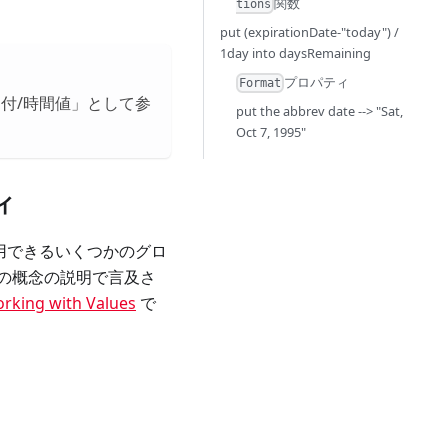
関数
tions
put (expirationDate-"today") /
1day into daysRemaining
プロパティ
Format
付/時間値」として参
put the abbrev date --> "Sat,
Oct 7, 1995"
ィ
使用できるいくつかのグロ
の概念の説明で言及さ
orking with Values
で