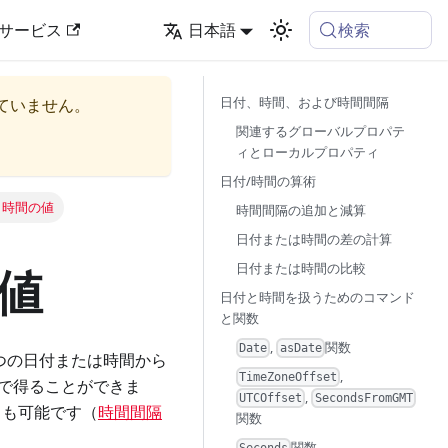
検索
サービス
日本語
日付、時間、および時間間隔
ていません。
関連するグローバルプロパテ
ィとローカルプロパティ
日付/時間の算術
付と時間の値
時間間隔の追加と減算
日付または時間の差の計算
日付または時間の比較
の値
日付と時間を扱うためのコマンド
と関数
,
関数
Date
asDate
一つの日付または時間から
,
TimeZoneOffset
秒で得ることができま
,
UTCOffset
SecondsFromGMT
とも可能です（
時間間隔
関数
関数