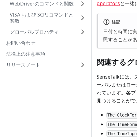
operators
と一緒
WebDriverのコマンドと関数
VISA および SCPI コマンドと
関数
注記
日付と時間に実
グローバルプロパティ
照することが
お問い合わせ
法律上の注意事項
関連するグ
リリースノート
SenseTalk
ーバルまたはロー
れています。各プ
見つけることがで
The ClockFor
The TimeForm
The TimeInpu