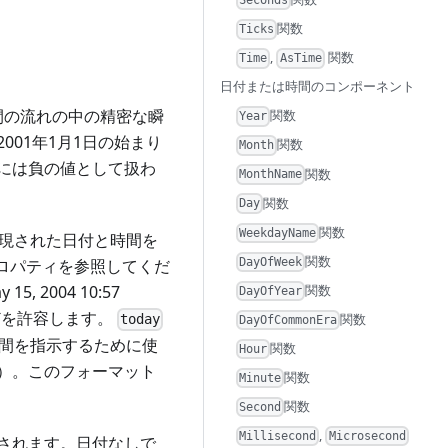
Seconds
関数
Ticks
,
関数
Time
AsTime
日付または時間のコンポーネント
時間の流れの中の精密な瞬
関数
Year
01年1月1日の始まり
関数
Month
には負の値として扱わ
関数
MonthName
関数
Day
関数
WeekdayName
形式で表現された日付と時間を
関数
DayOfWeek
ロパティを参照してくだ
関数
2004 10:57
DayOfYear
." などを許容します。
関数
today
DayOfCommonEra
間を指示するために使
関数
Hour
）。このフォーマット
関数
Minute
関数
Second
,
Millisecond
Microsecond
されます。日付なしで