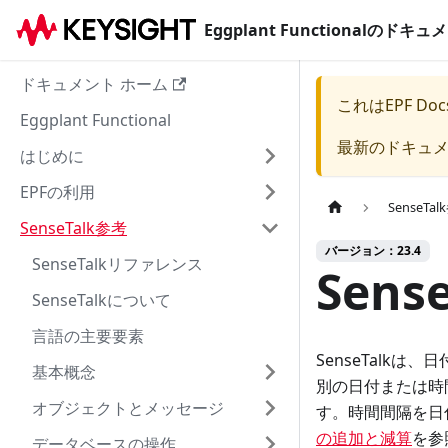
Eggplant Functionalのド
ドキュメント ホーム
これは
EPF Doc
Eggplant Functional
最新のドキュ
はじめに
EPFの利用
SenseTa
SenseTalk参考
バージョン：23.4
SenseTalkリファレンス
Sen
SenseTalkについて
言語の主要要素
SenseTalk
基本概念
別の日付または時間
オブジェクトとメッセージ
す。時間間隔を日
の追加と減算
を参
データベースの操作