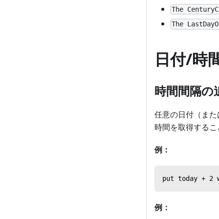
The CenturyC
The LastDayO
日付/時
時間間隔の
任意の日付（また
時間を取得するこ
例：
put today + 2 
例：