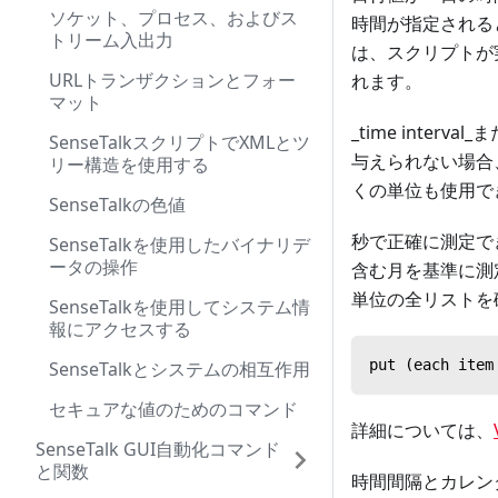
ソケット、プロセス、およびス
時間が指定される
トリーム入出力
は、スクリプトが
URLトランザクションとフォー
れます。
マット
_time inter
SenseTalkスクリプトでXMLとツ
与えられない場合
リー構造を使用する
くの単位も使用で
SenseTalkの色値
秒で正確に測定できる持
SenseTalkを使用したバイナリデ
ータの操作
含む月を基準に測定され
単位の全リストを
SenseTalkを使用してシステム情
報にアクセスする
put (each item
SenseTalkとシステムの相互作用
セキュアな値のためのコマンド
詳細については、
SenseTalk GUI自動化コマンド
と関数
時間間隔とカレン