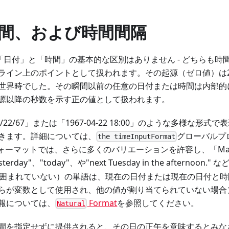
間、および時間間隔
では、「日付」と「時間」の基本的な区別はありません - どちらも
ライン上のポイントとして扱われます。その起源（ゼロ値）は20
世界時でした。その瞬間以前の任意の日付または時間は内部的
源以降の秒数を示す正の値として扱われます。
「4/22/67」または「1967-04-22 18:00」のような多様な
きます。詳細については、
グローバルプ
the timeInputFormat
ォーマットでは、さらに多くのバリエーションを許容し、「May 15, 
rday"、"today"、や"next Tuesday in the afternoon
囲まれていない）の単語は、現在の日付または現在の日付と時
らが変数として使用され、他の値が割り当てられていない場合
報については、
Format
を参照してください。
Natural
間を指定せずに提供されると、その日の正午を意味するとみな