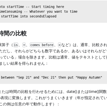
nto startTime -- Start timing here
imeConsuming -- Whatever you want to time
 startTime into secondsElapsed
時間の比較
較演算子（
、
、
、
など）は、通常、比較さ
is
=
comes before
<
ただし、それらがどちらも数字であるか、あるいはそれらがど
っている」場合を除きます。比較は通常、値をテキストとして
ましい結果を得られません：
 between "Sep 21" and "Dec 21" then put "Happy Autumn"
日付または時間の比較を行わせるためには、date()またはtime(
の表現に変換します。これがうまくいきます（年が指定されて
この例は任意の年で動作します）：