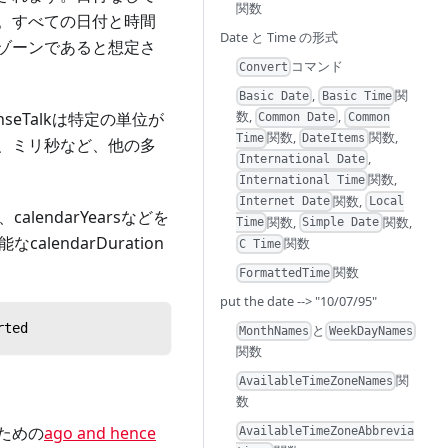
関数
。すべての日付と時間
Date と Time の形式
ゾーンであると想定さ
コマンド
Convert
,
関
Basic Date
Basic Time
数,
,
enseTalkは特定の単位が
Common Date
Common
関数,
関数,
Time
DateItems
、ミリ秒など、他の多
,
International Date
関数,
International Time
関数,
Internet Date
Local
alendarYearsなどを
関数,
関数,
Time
Simple Date
alendarDuration
関数
C Time
関数
FormattedTime
put the date --> "10/07/95"
rted
と
MonthNames
WeekDayNames
関数
関
AvailableTimeZoneNames
。
数
ための
ago and hence
AvailableTimeZoneAbbrevia