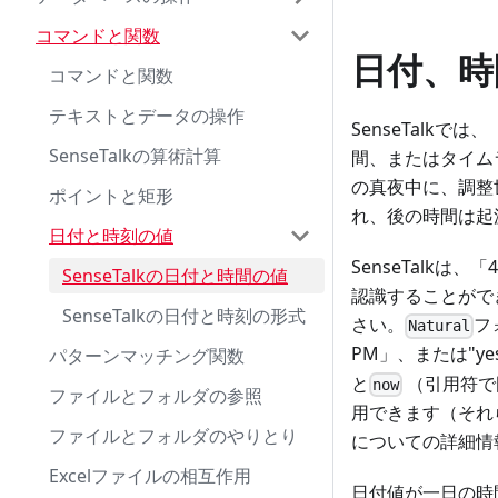
コマンドと関数
日付、時
コマンドと関数
テキストとデータの操作
SenseTalk
SenseTalkの算術計算
間、またはタイム
の真夜中に、調整
ポイントと矩形
れ、後の時間は起
日付と時刻の値
SenseTalkは、
SenseTalkの日付と時間の値
認識することがで
SenseTalkの日付と時刻の形式
さい。
フ
Natural
PM」、または"yeste
パターンマッチング関数
と
（引用符で
now
ファイルとフォルダの参照
用できます（それ
ファイルとフォルダのやりとり
についての詳細情
Excelファイルの相互作用
日付値が一日の時