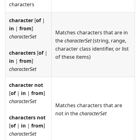
characters
character
[
of
|
in
|
from
]
Matches characters that are in
characterSet
the
characterSet
(string, range,
character class identifier, or list
characters
[
of
|
of these items)
in
|
from
]
characterSet
character not
[
of
|
in
|
from
]
characterSet
Matches characters that are
not in the
characterSet
characters not
[
of
|
in
|
from
]
characterSet