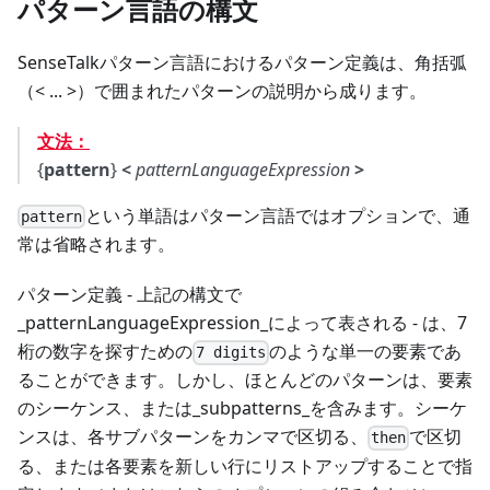
パターン言語の構文
SenseTalkパターン言語におけるパターン定義は、角括弧
（< ... >）で囲まれたパターンの説明から成ります。
文法：
{
pattern
}
<
patternLanguageExpression
>
という単語はパターン言語ではオプションで、通
pattern
常は省略されます。
パターン定義 - 上記の構文で
_patternLanguageExpression_によって表される - は、7
桁の数字を探すための
のような単一の要素であ
7 digits
ることができます。しかし、ほとんどのパターンは、要素
のシーケンス、または_subpatterns_を含みます。シーケ
ンスは、各サブパターンをカンマで区切る、
で区切
then
る、または各要素を新しい行にリストアップすることで指