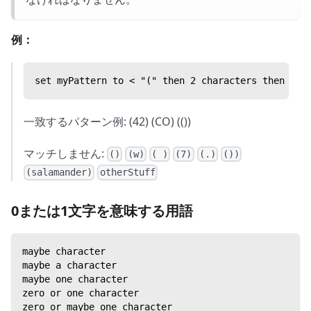
例：
set myPattern to < "(" then 2 characters then ")"
一致するパターン例: (42) (CO) (())
マッチしません:
()
(w)
( )
(7)
(.)
())
(salamander)
otherStuff
0または1文字を意味する用語
maybe character
maybe a character
maybe one character
zero or one character
zero or maybe one character