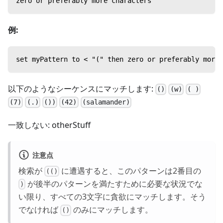
zero or preferably more characters
例:
set myPattern to < "(" then zero or preferably more 
以下のようなシーケンスにマッチします:
()
(w)
( )
(7)
(.)
())
(42)
(salamander)
一致しない: otherStuff
注意点
検索が
に遭遇すると、このパターンは2番目の
(()
が後半のパターンを満たすために必要な状況でな
)
い限り、すべての3文字に貪欲にマッチします。そう
でなければ
のみにマッチします。
()