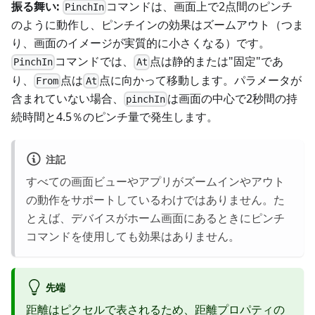
振る舞い:
コマンドは、画面上で2点間のピンチ
PinchIn
のように動作し、ピンチインの効果はズームアウト（つま
り、画面のイメージが実質的に小さくなる）です。
コマンドでは、
点は静的または"固定"であ
PinchIn
At
り、
点は
点に向かって移動します。パラメータが
From
At
含まれていない場合、
は画面の中心で2秒間の持
pinchIn
続時間と4.5％のピンチ量で発生します。
注記
すべての画面ビューやアプリがズームインやアウト
の動作をサポートしているわけではありません。た
とえば、デバイスがホーム画面にあるときにピンチ
コマンドを使用しても効果はありません。
先端
距離はピクセルで表されるため、距離プロパティの