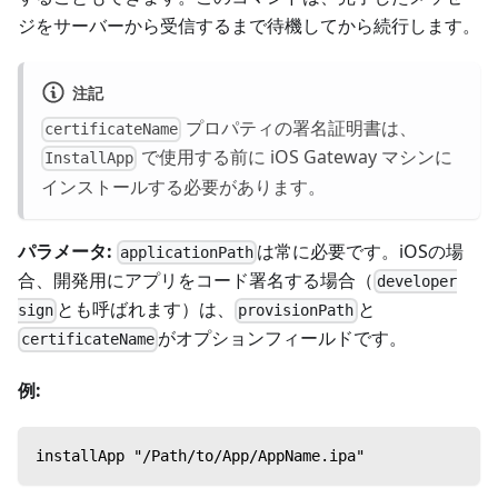
ジをサーバーから受信するまで待機してから続行します。
注記
プロパティの署名証明書は、
certificateName
で使用する前に iOS Gateway マシンに
InstallApp
インストールする必要があります。
パラメータ:
は常に必要です。iOSの場
applicationPath
合、開発用にアプリをコード署名する場合（
developer
とも呼ばれます）は、
と
sign
provisionPath
がオプションフィールドです。
certificateName
例:
installApp "/Path/to/App/AppName.ipa"