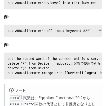
put ADBCallRemote("devices") into ListOfDevi
例:
put ADBCallRemote("shell input keyevent 82") -
例:
put the second word of the connectionInfo's s
delete "(" from Device -- adbcall()関数で使
delete ")" from Device
put ADBCallRemote (merge ("-s [[Device]] l
ノート
関数は、Eggplant Functional 20.2から
ADBCall
関数の代替として非推奨となりまし
ADBCallRemote