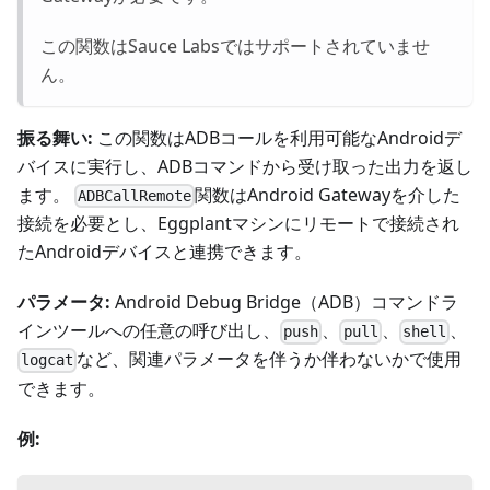
この関数はSauce Labsではサポートされていませ
ん。
振る舞い:
この関数はADBコールを利用可能なAndroidデ
バイスに実行し、ADBコマンドから受け取った出力を返し
ます。
関数はAndroid Gatewayを介した
ADBCallRemote
接続を必要とし、Eggplantマシンにリモートで接続され
たAndroidデバイスと連携できます。
パラメータ:
Android Debug Bridge（ADB）コマンドラ
インツールへの任意の呼び出し、
、
、
、
push
pull
shell
など、関連パラメータを伴うか伴わないかで使用
logcat
できます。
例: