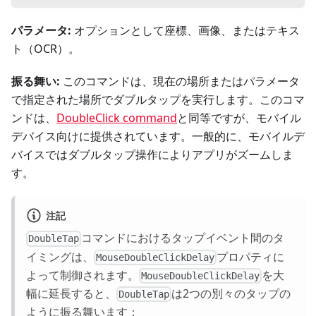
パラメータ:
オプションとして座標、画像、またはテキス
ト（OCR）。
振る舞い:
このコマンドは、現在の場所またはパラメータ
で指定された場所でダブルタップを実行します。このコマ
ンドは、
DoubleClick command
と同等ですが、モバイル
デバイス向けに提供されています。一般的に、モバイルデ
バイスではダブルタップ操作によりアプリがズームしま
す。
注記
コマンドにおけるタップイベント間のタ
DoubleTap
イミングは、
プロパティに
MouseDoubleClickDelay
よって制御されます。
を大
MouseDoubleClickDelay
幅に延長すると、
は2つの別々のタップの
DoubleTap
ように振る舞います：