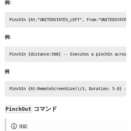
例:
PinchIn {At:"UNITEDSTATES_LEFT", From:"UNITEDSTATES_
例:
PinchIn {distance:500} -- Executes a pinchIn across 
例
PinchIn {At:RemoteScreenSize()/3, Duration: 5.0} -- 
コマンド
PinchOut
注記