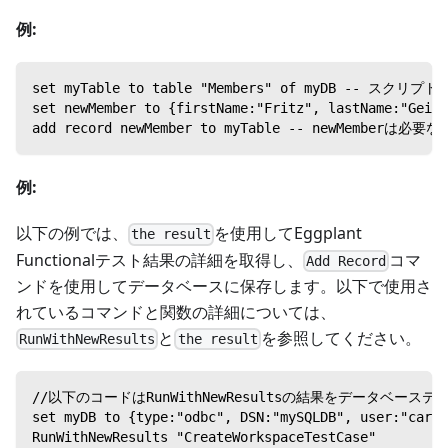
例:
set myTable to table "Members" of myDB -- 
set newMember to {firstName:"Fritz", lastName:"Geisl
add record newMember to myTable -- newMe
例:
以下の例では、
を使用してEggplant
the result
Functionalテスト結果の詳細を取得し、
コマ
Add Record
ンドを使用してデータベースに保存します。以下で使用さ
れているコマンドと関数の詳細については、
と
を参照してください。
RunWithNewResults
the result
//以下のコードはRunWithNewResultsの結果をデータベー
set myDB to {type:"odbc", DSN:"mySQLDB", user:"carri
RunWithNewResults "CreateWorkspaceTestCase"