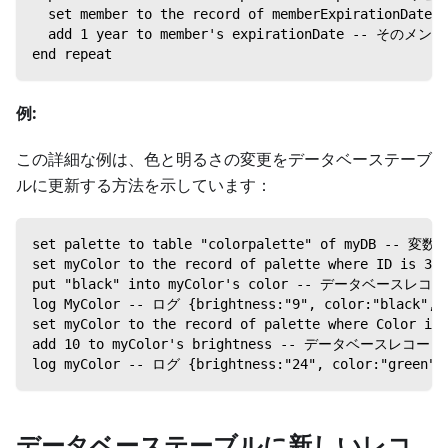
  set member to the record of memberExpirati
  add 1 year to member's expirationDate --
end repeat
例:
この詳細な例は、色と明るさの変更をデータベーステーブ
ルに更新する方法を示しています：
set palette to table "colorpalette" of myD
set myColor to the record of palette wher
put "black" into myColor's color -- データベ
log MyColor -- ログ {brightness:"9", color:"black", 
set myColor to the record of palette where Color is 
add 10 to myColor's brightness -- データベ
log myColor -- ログ {brightness:"24", color:"green",
データベーステーブルに新しいレコ