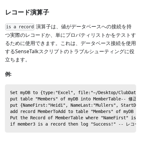
レコード演算子
演算子は、値がデータベースへの接続を持
is a record
つ実際のレコードか、単にプロパティリストかをテストす
るために使用できます。これは、データベース接続を使用
するSenseTalkスクリプトのトラブルシューティングに役
立ちます。
例:
Set myDB to {type:"Excel", file:"~/Desktop/Cl
put table "Members" of myDB into MemberTa
put {NameFirst:"Heidi", NameLast:"Muller
add record MemberToAdd to table "Members" 
Put the Record of MemberTable where "NameFi
if member3 is a record then log "Succe