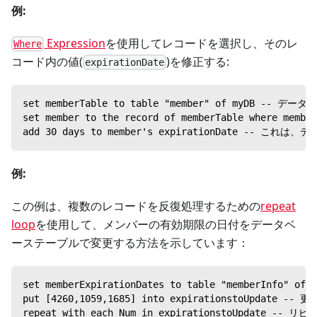
例:
Expression
を使用してレコードを選択し、そのレ
Where
コード内の値(
)を修正する:
expirationDate
set memberTable to table "member" of myD
set member to the record of memberTable whe
add 30 days to member's expirationDate -
例:
この例は、複数のレコードを反復処理するための
repeat
loop
を使用して、メンバーの有効期限の日付をデータベ
ーステーブルで変更する方法を示しています：
set memberExpirationDates to table "member
put [4260,1059,1685] into expirationstoUp
repeat with each Num in expirationstoUpd