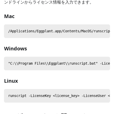
ンドラインからライセンス情報を入力できます。
Mac
/Applications/Eggplant.app/Contents/MacOS/runscript 
Windows
"C:\\Program Files\\Eggplant\\runscript.bat" -Licens
Linux
runscript -LicenseKey <license_key> -LicenseUser <us