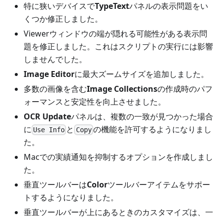
特に狭いデバイスで
TypeText
パネルの表示問題をい
くつか修正しました。
Viewerウィンドウの端が隠れる可能性がある表示問
題を修正しました。これはスクリプトの実行には影響
しませんでした。
Image Editor
に最大ズームサイズを追加しました。
多数の画像を含む
Image Collections
の作成時のパフ
ォーマンスと安定性を向上させました。
OCR Update
パネルは、複数の一致が見つかった場合
に
と
の機能を許可するようになりまし
Use Info
Copy
た。
Macでの実績通知を抑制するオプションを作成しまし
た。
垂直ツールバーは
Color
ツールバーアイテムをサポー
トするようになりました。
垂直ツールバーが上にあるときのカスタマイズは、一