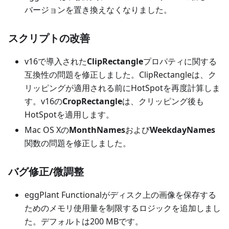
バージョンを置き換えなくなりました。
スクリプトの改善
v16で導入された
ClipRectangle
プロパティに関する
互換性の問題を修正しました。ClipRectangleは、ク
リッピングが適用される前にHotSpotを再度計算しま
す。v16の
CropRectangle
は、クリッピング後も
HotSpotを適用します。
Mac OS Xの
MonthNames
および
WeekdayNames
関数の問題を修正しました。
バグ修正/微調整
eggPlant Functionalがディスク上の画像を保存する
ためのメモリ使用量を制限するロジックを追加しまし
た。デフォルトは200 MBです。