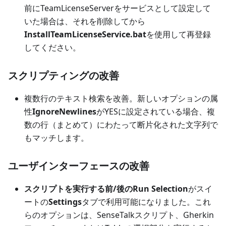
前にTeamLicenseServerをサービスとして設定して
いた場合は、それを削除してから
InstallTeamLicenseService.bat
を使用して再登録
してください。
スクリプティングの改善
複数行のテキスト検索を改善。新しいオプションの属
性
IgnoreNewlines
がYESに設定されている場合、複
数の行（まとめて）にわたって断片化された文字列で
もマッチします。
ユーザインターフェースの改善
スクリプトを実行する前/後のRun Selection
がスイ
ートの
Settings
タブで利用可能になりました。これ
らのオプションは、SenseTalkスクリプト、Gherkin