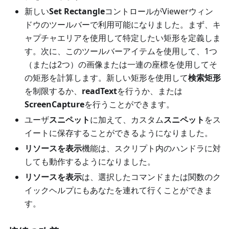
新しい
Set Rectangle
コントロールがViewerウィン
ドウのツールバーで利用可能になりました。まず、キ
ャプチャエリアを使用して特定したい矩形を定義しま
す。次に、このツールバーアイテムを使用して、1つ
（または2つ）の画像または一連の座標を使用してそ
の矩形を計算します。新しい矩形を使用して
検索矩形
を制限するか、
readText
を行うか、または
ScreenCapture
を行うことができます。
ユーザ
スニペット
に加えて、カスタム
スニペット
をス
イートに保存することができるようになりました。
リソースを表示
機能は、スクリプト内のハンドラに対
しても動作するようになりました。
リソースを表示
は、選択したコマンドまたは関数のク
イックヘルプにもあなたを連れて行くことができま
す。