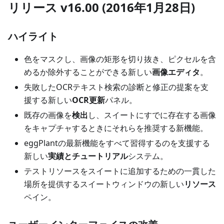
リリース v16.00 (2016年1月28日)
ハイライト
色をマスクし、画像の矩形を切り抜き、ピクセルを含
めるか除外することができる新しい
画像エディタ
。
失敗したOCRテキスト検索の診断と修正の提案を支
援する新しい
OCR更新
パネル。
既存の画像を
検出
し、スイートにすでに存在する画像
をキャプチャするときにそれらを推奨する新機能。
eggPlantの最新機能をすべて習得するのを支援する
新しい
実績とチュートリアル
システム。
テストリソースをスイートに追加するための一貫した
場所を提供するスイートウィンドウの新しい
リソース
ペイン。