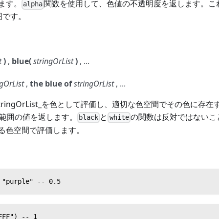
ます。
関数を使用して、色値の不透明度を返します。こ
alpha
囲です。
t
)
,
blue(
stringOrList
)
, ...
ngOrList
,
the blue of
stringOrList
, ...
tringOrList_を色として評価し、適切な色空間でその色に存
の範囲の値を返します。
と
の関数は反対ではないこ
black
white
る色空間で評価します。
 "purple" -- 0.5
FFF") -- 1