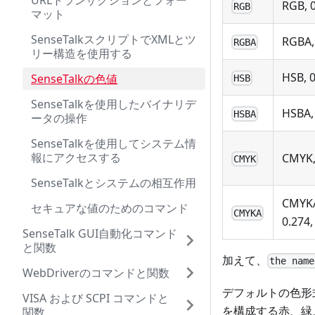
URLトランザクションとフォー
RGB, 0
RGB
マット
SenseTalkスクリプトでXMLとツ
RGBA, 
RGBA
リー構造を使用する
HSB, 0
SenseTalkの色値
HSB
SenseTalkを使用したバイナリデ
HSBA, 
HSBA
ータの操作
SenseTalkを使用してシステム情
報にアクセスする
CMYK, 
CMYK
SenseTalkとシステムの相互作用
CMYKA,
セキュアな値のためのコマンド
CMYKA
0.274,
SenseTalk GUI自動化コマンド
と関数
加えて、
the name
WebDriverのコマンドと関数
デフォルトの色形
VISA および SCPI コマンドと
を構成する赤、緑
関数