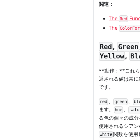
関連：
The
Func
Red
The
ColorFor
,
Red
Green
,
Yellow
Bl
**動作：**こ
返される値は常に
です。
、
、
red
green
bl
ます。
、
hue
satu
る色の個々の成分
使用されるシアン
関数を使用
white