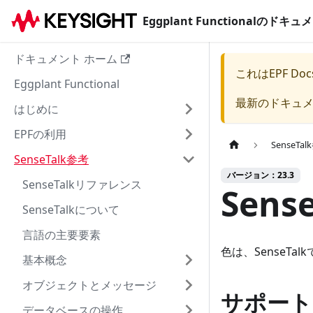
Eggplant Functionalのド
ドキュメント ホーム
これは
EPF Doc
Eggplant Functional
最新のドキュ
はじめに
EPFの利用
SenseTa
SenseTalk参考
バージョン：23.3
SenseTalkリファレンス
Sens
SenseTalkについて
言語の主要要素
色は、SenseT
基本概念
オブジェクトとメッセージ
サポート
データベースの操作