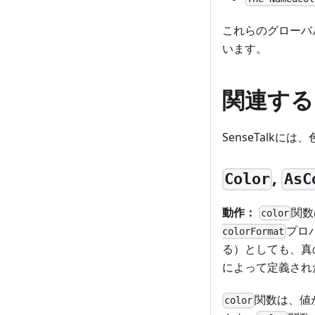
これらのグローバ
います。
関連する
SenseTalk
,
Color
AsC
動作：
関数
color
プロ
colorFormat
る）としても、真
によって定義され
関数は、値
color