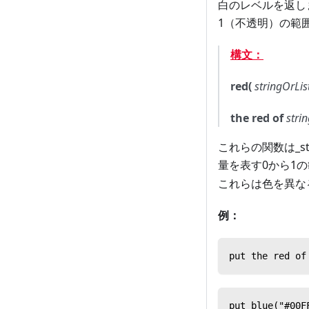
白のレベルを返し
1（不透明）の範
構文：
red(
stringOrLis
the red of
stri
これらの関数は_s
量を表す0から1
これらは色を異な
例：
put the red of
put blue("#00F