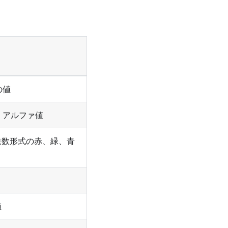
の値
、アルファ値
進数形式の赤、緑、青
値