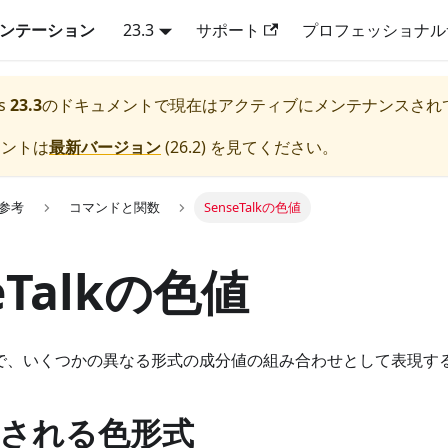
キュメンテーション
23.3
サポート
プロフェッショナル
s
23.3
のドキュメントで現在はアクティブにメンテナンスされ
メントは
最新バージョン
(
26.2
) を見てください。
lk参考
コマンドと関数
SenseTalkの色値
eTalkの色値
alkで、いくつかの異なる形式の成分値の組み合わせとして表現
される色形式