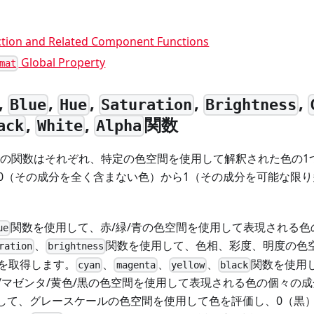
tion and Related Component Functions
Global Property
mat
,
,
,
,
,
Blue
Hue
Saturation
Brightness
,
,
関数
ack
White
Alpha
れらの関数はそれぞれ、特定の色空間を使用して解釈された色の
0（その成分を全く含まない色）から1（その成分を可能な限
関数を使用して、赤/緑/青の色空間を使用して表現される
ue
、
関数を使用して、色相、彩度、明度の色
ration
brightness
を取得します。
、
、
、
関数を使用
cyan
magenta
yellow
black
/マゼンタ/黄色/黒の色空間を使用して表現される色の個々の
して、グレースケールの色空間を使用して色を評価し、0（黒）