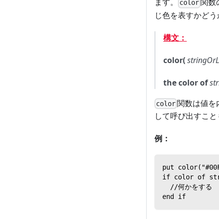
ます。
関数
color
じ色を表すかどう
構文：
color(
stringOrL
the color of
st
関数は値を
color
して呼び出すこと
例：
put color("#0
if color of st
  //何かをする
end if