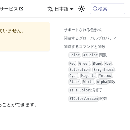
検索
サービス
日本語
サポートされる色形式
ていません。
関連するグローバルプロパティ
関連するコマンドと関数
,
関数
Color
AsColor
,
,
,
,
Red
Green
Blue
Hue
,
,
Saturation
Brightness
,
,
,
Cyan
Magenta
Yellow
,
,
関数
Black
White
Alpha
演算子
Is a Color
関数
STColorVersion
することができます。