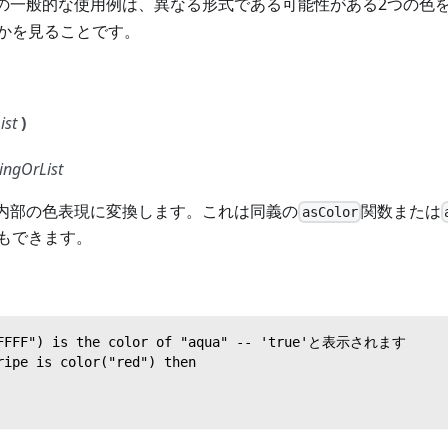
の一般的な使用例は、異なる形式である可能性がある2つの色
かを見ることです。
ist
)
ringOrList
内部の色表現に変換します。これは同義の
関数または
asColor
もできます。
0FFFF") is the color of "aqua" -- 'true'と表示されます
ripe is color("red") then