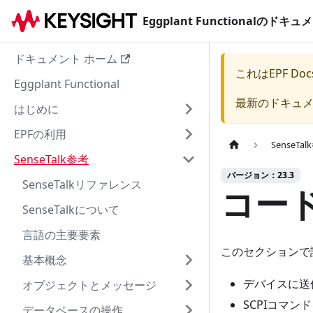
Eggplant Functionalのド
ドキュメント ホーム
これは
EPF Doc
Eggplant Functional
最新のドキュ
はじめに
EPFの利用
SenseTa
SenseTalk参考
バージョン：23.3
SenseTalkリファレンス
コー
SenseTalkについて
言語の主要要素
このセクションで
基本概念
デバイスに送
オブジェクトとメッセージ
SCPIコマ
データベースの操作