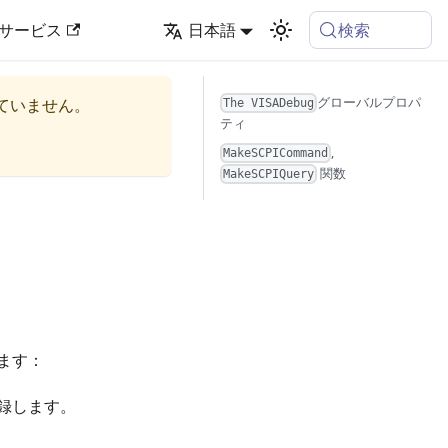
検索
サービス
日本語
グローバルプロパ
ていません。
The VISADebug
ティ
,
MakeSCPICommand
関数
MakeSCPIQuery
ます：
録します。