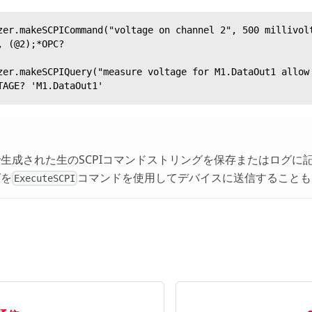
zer.makeSCPICommand("voltage on channel 2", 500 millivol
, (@2);*OPC?
zer.makeSCPIQuery("measure voltage for M1.DataOut1 allow
TAGE? 'M1.DataOut1'
生成された生のSCPIコマンドストリングを保存またはログに
グを
コマンドを使用してデバイスに送信することも
ExecuteSCPI