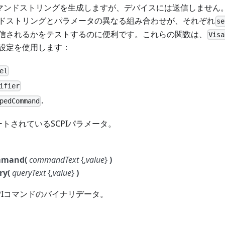
コマンドストリングを生成しますが、デバイスには送信しません
ドストリングとパラメータの異なる組み合わせが、それぞれ
se
信されるかをテストするのに便利です。これらの関数は、
Visa
設定を使用します：
el
ifier
.
pedCommand
トされているSCPIパラメータ。
mmand(
commandText
{,
value
}
)
ry(
queryText
{,
value
}
)
PIコマンドのバイナリデータ。