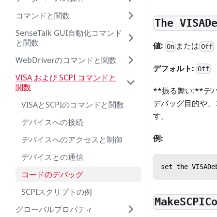
コマンドと関数
The VISAD
SenseTalk GUI自動化コマンド
と関数
値:
または
On
Off
WebDriverのコマンドと関数
デフォルト:
Off
VISA および SCPI コマンドと
関数
**振る舞い:*
デバッグ目的や、
VISAとSCPIのコマンドと関数
す。
デバイスへの接続
例:
デバイスへのアクセスと制御
デバイスとの通信
set the VI
コードのデバッグ
SCPIスクリプトの例
MakeSCPIC
グローバルプロパティ