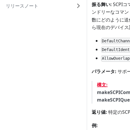
振る舞い:
SCPI
リリースノート
ンドリーなコマン
数にどのように送
ら現在のデバイス
DefaultChann
DefaultIdent
AllowOverlap
パラメータ:
サポー
構文:
makeSCPICo
makeSCPIQue
返り値:
特定のSC
例: