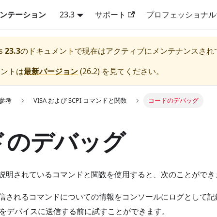
キュメンテーション
23.3
サポート
プロフェッショナル
s
23.3
のドキュメントで現在はアクティブにメンテナンスされ
メントは
最新バージョン
(
26.2
) を見てください。
lk参考
VISA および SCPI コマンドと関数
コードのデバッグ
ドのデバッグ
説明されているコマンドと関数を使用すると、次のことができ
信されるコマンドについての情報をコンソールにログとして記
ンドをデバイスに送信する前に試すことができます。