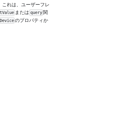
。これは、ユーザーフレ
または
関
tValue
query
のプロパティか
Device