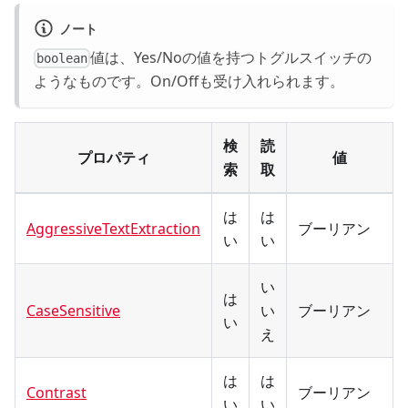
ノート
値は、Yes/Noの値を持つトグルスイッチの
boolean
ようなものです。On/Offも受け入れられます。
検
読
プロパティ
値
索
取
は
は
AggressiveTextExtraction
ブーリアン
い
い
い
は
CaseSensitive
い
ブーリアン
い
え
は
は
Contrast
ブーリアン
い
い