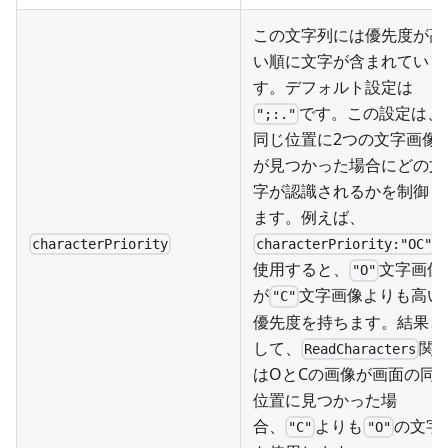
この文字列には優先度が高
い順に文字が含まれていま
す。デフォルト設定は
です。この設定は、
";:."
同じ位置に2つの文字画像
が見つかった場合にどの文
字が認識されるかを制御し
ます。例えば、
characterPriority
characterPriority:"OC"
使用すると、
文字画像
"O"
が
文字画像よりも高い
"C"
優先度を持ちます。結果と
して、
関
ReadCharacters
はOとCの画像が画面の同
位置に見つかった場
合、
よりも
の文字
"C"
"O"