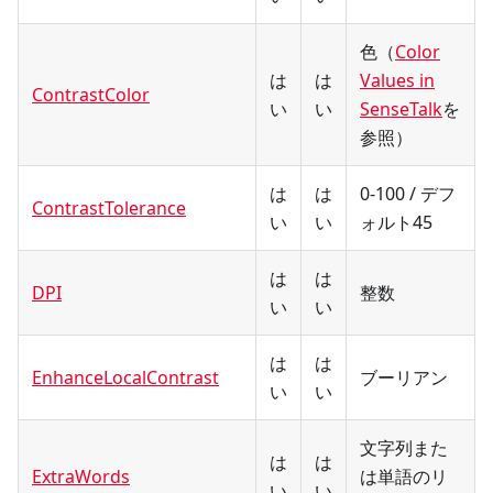
色（
Color
は
は
Values in
ContrastColor
い
い
SenseTalk
を
参照）
は
は
0-100 / デフ
ContrastTolerance
い
い
ォルト45
は
は
DPI
整数
い
い
は
は
EnhanceLocalContrast
ブーリアン
い
い
文字列また
は
は
ExtraWords
は単語のリ
い
い