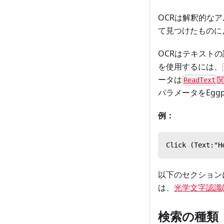
OCRは解釈的な
て見つけたものに
OCRはテキスト
を使用するには、
ータは
ReadText
パラメータをEggp
例：
Click (Tex
以下のセクション
は、
光学文字認識(
検索の種類