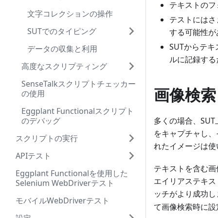
テキストのフ
文字コレクションの操作
テストにはさ
SUTでのタイピング
する可能性が
SUTからテ
データの収集と利用
ルに記録する
高度なスクリプティング
SenseTalkスクリプトチェッカー
画像検索
の使用
Eggplant Functionalスクリプト
のデバッグ
多くの場合、SU
をキャプチャし、
スクリプトの実行
れたイメージは使
APIテスト
テキストを含む画
Eggplant Functionalを使用した
エイリアステキス
Selenium WebDriverテスト
ッチがより成功し
モバイルWebDriverテスト
て画像検索時に設