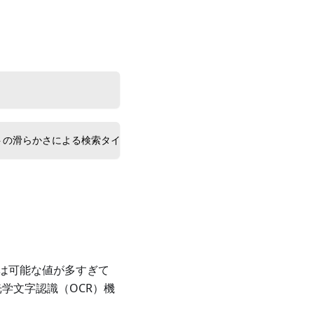
 text") -- テキストの滑らかさによる検索タイプを使用してヘルプメニューの画
は可能な値が多すぎて
の光学文字認識（OCR）機