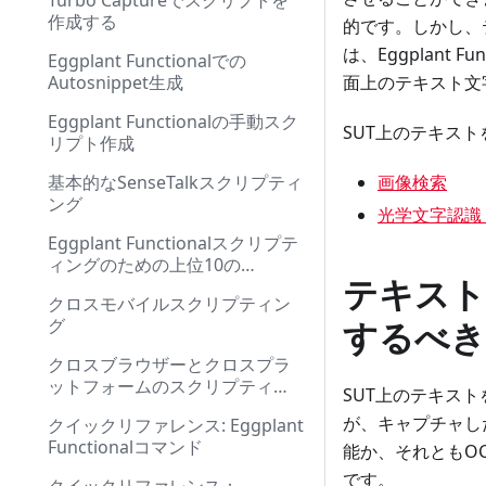
Turbo Captureでスクリプトを
作成する
的です。しかし、
は、Eggplant
Eggplant Functionalでの
Autosnippet生成
面上のテキスト文
Eggplant Functionalの手動スク
SUT上のテキス
リプト作成
基本的なSenseTalkスクリプティ
画像検索
ング
光学文字認識 (
Eggplant Functionalスクリプテ
ィングのための上位10の
テキスト
SenseTalkコマンドと関数
クロスモバイルスクリプティン
グ
するべき
クロスブラウザーとクロスプラ
ットフォームのスクリプティン
SUT上のテキス
グ
が、キャプチャし
クイックリファレンス: Eggplant
Functionalコマンド
能か、それともO
です。