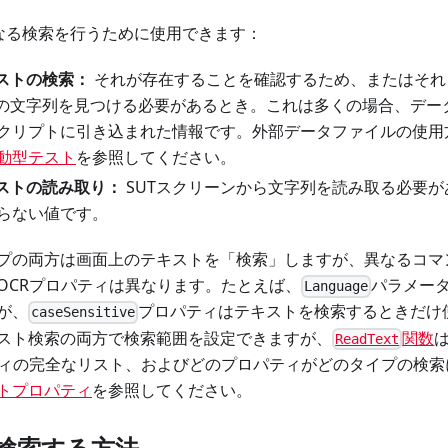
異なる検索を行うために使用できます：
キストの検索：
それが存在することを確認するため、またはそれ
定の文字列を見つける必要があるとき。これは多くの場合、デー
クリプトに引き込まれた情報です。外部データファイルの使用
動型テスト
を参照してください。
キストの読み取り：
SUTスクリーンから文字列を読み取る必要
らない値です。
プの両方は画面上のテキストを「検索」しますが、異なるコマ
OCRプロパティは異なります。たとえば、
パラメー
Language
が、
プロパティはテキストを検索するときだけ
caseSensitive
スト検索の両方で検索範囲を設定できますが、
関数
ReadText
ティの完全なリスト、およびどのプロパティがどのタイプの検
トプロパティ
を参照してください。
検索する方法