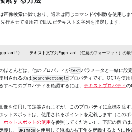
索は画像検索に似ており、通常は同じコマンドや関数を使用し
を先行させて引用符で囲んだテキスト文字列を指定します。
t:"Eggplant") -- テキスト文字列Eggplant（任意のフォーマ
索のほとんどは、他のプロパティが
パラメータと一緒に設
text
使用されるのは
プロパティです。OCRを使
searchRectangle
るすべてのプロパティを確認するには、
テキストプロパティ
の
画像を使用して定義されますが、このプロパティに座標を渡す
ホットスポットは、使用されるポイントを定義します（このポ
、
ホットスポットの使用
を参照してください）。下記の例では
定義し、
を使用して領域の右下角を定義するように検
BRImage