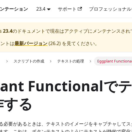
キュメンテーション
23.4
サポート
プロフェッショナル
s
23.4
のドキュメントで現在はアクティブにメンテナンスされ
メントは
最新バージョン
(
26.2
) を見てください。
用
スクリプトの作成
テキストの処理
Eggplant Func
lant Functional
作する
る必要があるときは、テキストのイメージをキャプチャしてス
ます。これは、ボタンテキストのようにテキストが静的で変化