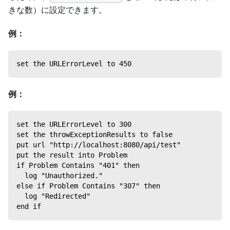
きな数）に設定できます。
例：
set the URLErrorLevel to 450
例：
set the URLErrorLevel to 300
set the throwExceptionResults to false
put url "http://localhost:8080/api/test"
put the result into Problem
if Problem Contains "401" then
  log "Unauthorized."
else if Problem Contains "307" then
  log "Redirected"
end if