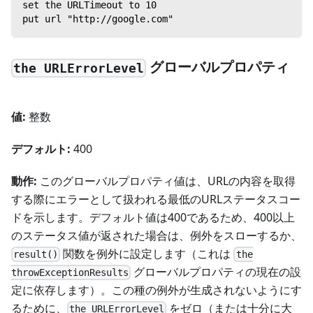
set the URLTimeout to 10
put url "http://google.com"
グローバルプロパティ
the URLErrorLevel
値:
整数
デフォルト:
400
動作:
このグローバルプロパティ値は、URLの内容を取得
する際にエラーとして扱われる最低のURLステータスコー
ドを示します。デフォルト値は400であるため、400以上
のステータス値が返された場合は、例外をスローするか、
関数を例外に設定します（これは
result()
the
グローバルプロパティの現在の設
throwExceptionResults
定に依存します）。この種の例外が生成されないようにす
るために、
をゼロ（または十分に大
the URLErrorLevel