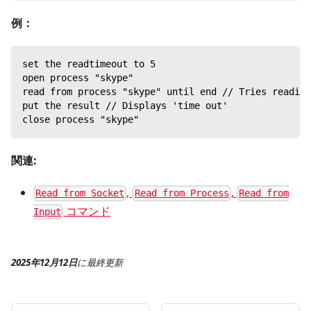
例：
set the readtimeout to 5
open process "skype"
read from process "skype" until end // Tries reading
put the result // Displays 'time out'
close process "skype"
関連:
,
,
Read from Socket
Read from Process
Read from
コマンド
Input
2025年12月12日
に
最終更新