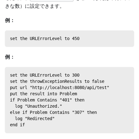
きな数）に設定できます。
例：
set the URLErrorLevel to 450
例：
set the URLErrorLevel to 300
set the throwExceptionResults to false
put url "http://localhost:8080/api/test"
put the result into Problem
if Problem Contains "401" then
  log "Unauthorized."
else if Problem Contains "307" then
  log "Redirected"
end if