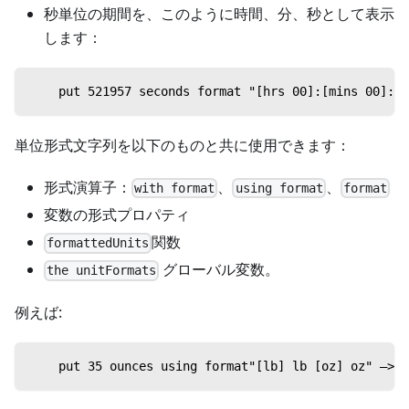
秒単位の期間を、このように時間、分、秒として表示
します：
    put 521957 seconds format "[hrs 00]:[mins 00]:[s
単位形式文字列を以下のものと共に使用できます：
形式演算子：
、
、
with format
using format
format
変数の形式プロパティ
関数
formattedUnits
グローバル変数。
the unitFormats
例えば:
    put 35 ounces using format"[lb] lb [oz] oz" —> 2