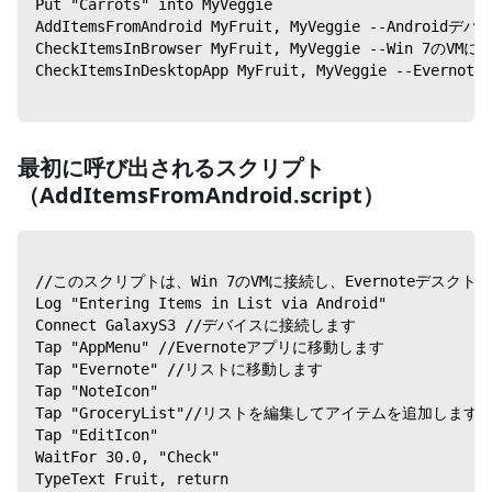
Put "Carrots" into MyVeggie
AddItemsFromAndroid MyFruit, MyVeggie -
CheckItemsInBrowser MyFruit, MyVeggie 
CheckItemsInDesktopApp MyFruit, MyVegg
最初に呼び出されるスクリプト
（AddItemsFromAndroid.script）
//このスクリプトは、Win 7のVMに接続し、Evernoteデス
Log "Entering Items in List via Android"
Connect GalaxyS3 //デバイスに接続します
Tap "AppMenu" //Evernoteアプリに移動します
Tap "Evernote" //リストに移動します
Tap "NoteIcon"
Tap "GroceryList"//リストを編集してアイテムを追加します
Tap "EditIcon"
WaitFor 30.0, "Check"
TypeText Fruit, return