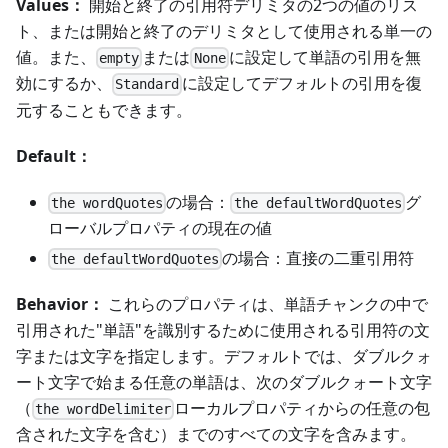
Values：
開始と終了の引用符デリミタの2つの値のリス
ト、または開始と終了のデリミタとして使用される単一の
値。また、
または
に設定して単語の引用を無
empty
None
効にするか、
に設定してデフォルトの引用を復
Standard
元することもできます。
Default：
の場合：
グ
the wordQuotes
the defaultWordQuotes
ローバルプロパティの現在の値
の場合：直接の二重引用符
the defaultWordQuotes
Behavior：
これらのプロパティは、単語チャンクの中で
引用された"単語"を識別するために使用される引用符の文
字または文字を指定します。デフォルトでは、ダブルクォ
ート文字で始まる任意の単語は、次のダブルクォート文字
（
ローカルプロパティからの任意の包
the wordDelimiter
含された文字を含む）までのすべての文字を含みます。