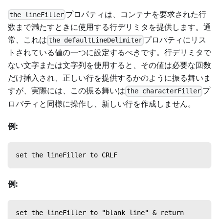
プロパティは、コンテナを要求された行
the lineFiller
数まで満たすときに使用する行デリミタを提供します。通
常、これは
プロパティにリス
the defaultLineDelimiter
トされている値の一つに設定するべきです。行デリミタで
ない文字または文字列を使用すると、その値は必要な回数
だけ挿入され、正しい行を提供するかのように振る舞いま
すが、実際には、この振る舞いは
プ
the characterFiller
ロパティと同様に操作し、新しい行を作成しません。
例:
set the lineFiller to CRLF
例:
set the lineFiller to "blank line" & return