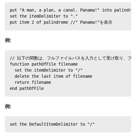
put "A man, a plan, a canal. Panama!" into palindrom
set the itemDelimiter to "."
put item 2 of palindrome //" Panama!"を表示
例:
// 以下の関数は、フルファイルパスを入力として受け取り、フ
function pathOfFile filename
  set the itemDelimiter to "/"
  delete the last item of filename
  return filename
end pathOfFile
例:
set the DefaultItemDelimiter to "/"