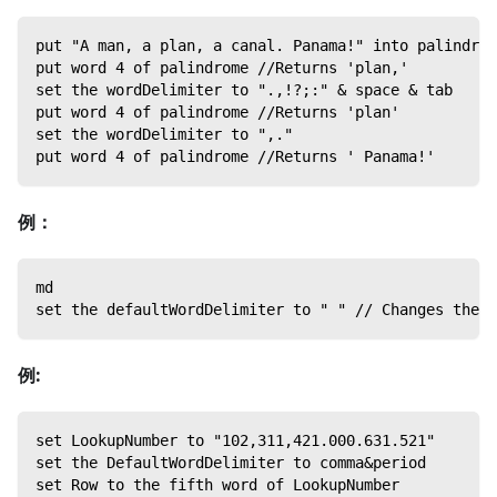
put "A man, a plan, a canal. Panama!" into palindrom
put word 4 of palindrome //Returns 'plan,'
set the wordDelimiter to ".,!?;:" & space & tab
put word 4 of palindrome //Returns 'plan'
set the wordDelimiter to ",."
put word 4 of palindrome //Returns ' Panama!'
例：
md
set the defaultWordDelimiter to " " // Changes the w
例:
set LookupNumber to "102,311,421.000.631.521"
set the DefaultWordDelimiter to comma&period
set Row to the fifth word of LookupNumber