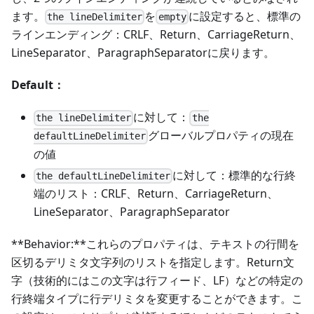
ます。
を
に設定すると、標準の
the lineDelimiter
empty
ラインエンディング：CRLF、Return、CarriageReturn、
LineSeparator、ParagraphSeparatorに戻ります。
Default：
に対して：
the lineDelimiter
the
グローバルプロパティの現在
defaultLineDelimiter
の値
に対して：標準的な行終
the defaultLineDelimiter
端のリスト：CRLF、Return、CarriageReturn、
LineSeparator、ParagraphSeparator
**Behavior:**これらのプロパティは、テキストの行間を
区切るデリミタ文字列のリストを指定します。Return文
字（技術的にはこの文字は行フィード、LF）などの特定の
行終端タイプに行デリミタを変更することができます。こ