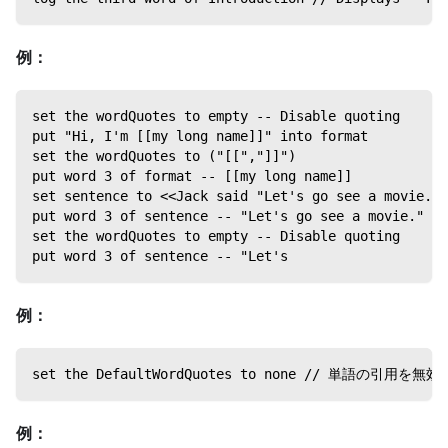
例：
set the wordQuotes to empty -- Disable quoting
put "Hi, I'm [[my long name]]" into format
set the wordQuotes to ("[[","]]")
put word 3 of format -- [[my long name]]
set sentence to <<Jack said "Let's go see a movie.">
put word 3 of sentence -- "Let's go see a movie."
set the wordQuotes to empty -- Disable quoting
put word 3 of sentence -- "Let's
例：
set the DefaultWordQuotes to none // 単語の引用を無
例：