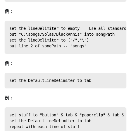
例：
set the lineDelimiter to empty -- Use all standard l
put "C:\songs/Solas/BlackAnnis" into songPath
set the lineDelimiter to ("/","\")
put line 2 of songPath -- "songs"
例：
set the DefaultLineDelimiter to tab
例：
set stuff to "button" & tab & "paperclip" & tab & "p
set the DefaultLineDelimiter to tab
repeat with each line of stuff