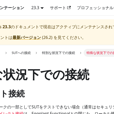
キュメンテーション
23.3
サポート
プロフェッショナル
s
23.3
のドキュメントで現在はアクティブにメンテナンスされ
メントは
最新バージョン
(
26.2
) を見てください。
用
SUTへの接続
特別な状況下での接続
特殊な状況下での
な状況下での接続
ト接続
ークの一部としてSUTをテストできない場合（通常はセキュリ
イレクト接続
は、Eggplant Functionalとの閉じた、ロ