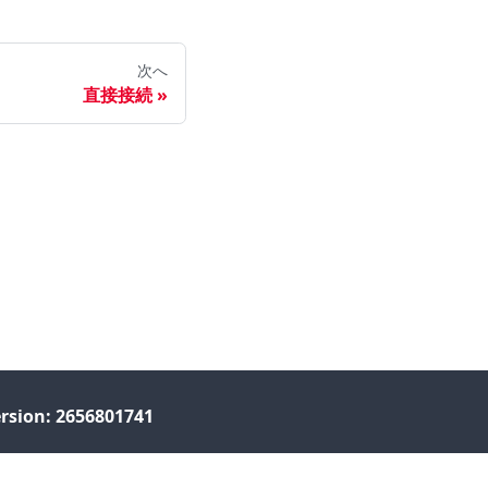
次へ
直接接続
rsion: 2656801741