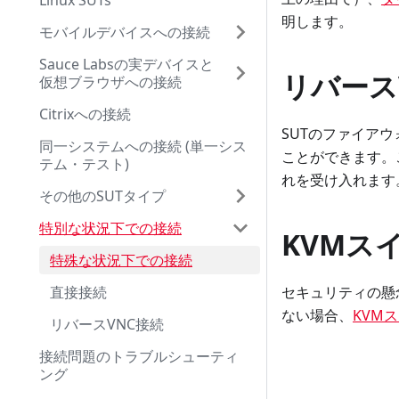
Linux SUTs
明します。
モバイルデバイスへの接続
Sauce Labsの実デバイスと
リバース
仮想ブラウザへの接続
Citrixへの接続
SUTのファイア
同一システムへの接続 (単一シス
ことができます。この
テム・テスト)
れを受け入れます
その他のSUTタイプ
特別な状況下での接続
KVMス
特殊な状況下での接続
直接接続
セキュリティの懸
ない場合、
KVM
リバースVNC接続
接続問題のトラブルシューティ
ング