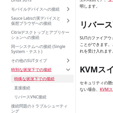
Linux SUTs
明します。
モバイルデバイスへの接続
Sauce Labsの実デバイスと
リバース
仮想ブラウザへの接続
Citrixデスクトップとアプリケー
ションへの接続
SUTのファイア
ことができます。この
同一システムへの接続 (Single
れを受け入れます
System・テスト)
その他のSUTタイプ
KVMス
特別な状況下での接続
特殊な状況下での接続
セキュリティの懸
直接接続
ない場合、
KVM
リバースVNC接続
接続問題のトラブルシューティ
ング