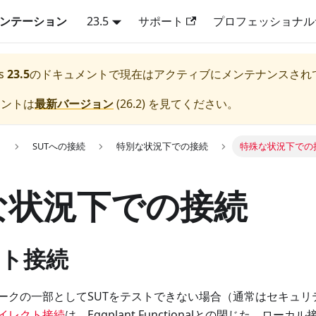
キュメンテーション
23.5
サポート
プロフェッショナル
s
23.5
のドキュメントで現在はアクティブにメンテナンスされ
メントは
最新バージョン
(
26.2
) を見てください。
用
SUTへの接続
特別な状況下での接続
特殊な状況下での
な状況下での接続
ト接続
ークの一部としてSUTをテストできない場合（通常はセキュリ
イレクト接続
は、Eggplant Functionalとの閉じた、ロ