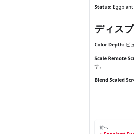
Status:
Eggpl
ディスプ
Color Depth:
ビュ
Scale Remote Sc
す。
Blend Scaled Scr
前へ