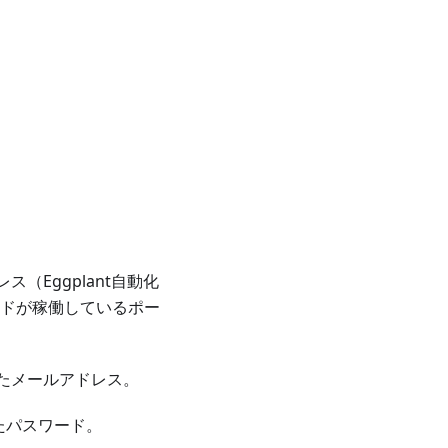
（Eggplant自動化
ウドが稼働しているポー
れたメールアドレス。
たパスワード。