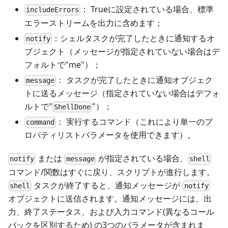
： Trueに設定されている場合、標準
includeErrors
エラーストリームを出力に含めます；
：シェルタスクが完了したときに通知するオ
notify
ブジェクト（メッセージが指定されていない場合はデ
フォルトで"me"）；
： タスクが完了したときに通知オブジェク
message
トに送るメッセージ（指定されていない場合はデフォ
ルトで"
"）；
ShellDone
： 実行するコマンド（これにより単一のプ
command
ロパティリストパラメータを使用できます）。
または
が指定されている場合、
notify
message
shell
コマンド/関数はすぐに戻り、スクリプトが進行します。
タスクが終了すると、通知メッセージが
shell
notify
オブジェクトに送信されます。通知メッセージには、出
力、終了ステータス、および入力コマンド(異なるコール
バックを区別するため) の3つのパラメータが含まれま