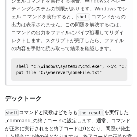
シェルコマンドを実行する場合、Windowsオペレー
ティングシステムの制限があります。Windows でシ
ェル コマンドを実行すると、
コマンドからの
shell
出力は表示されません。この問題を解決するには、
コマンドの出力をファイルにパイプ処理してリダイ
レクトします。スクリプトが完了したら、ファイル
の内容を手動で読み取って結果を確認します。
shell "c:\windows\system32\cmd.exe", <</c "C:\Pro
put file "C:\wherever\someFile.txt"
デックトーク
コマンドと関数はどちらも
を実行した
shell
the result
_command_の終了コードに設定します。通常、コマンド
が正常に実行されると終了コードは0となり、問題が発生
した場合には他の値となりますが、終了コードの正確な意