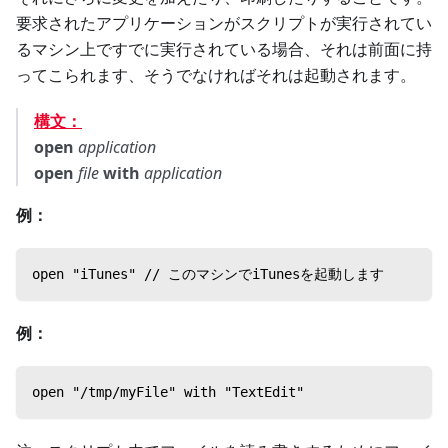
要求されたアプリケーションがスクリプトが実行されてい
るマシン上ですでに実行されている場合、それは前面に持
ってこられます、そうでなければそれは起動されます。
構文：
open
application
open
file
with
application
例：
open "iTunes" // このマシンでiTunesを起動します
例：
open "/tmp/myFile" with "TextEdit"