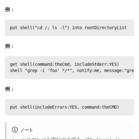
例：
put shell("cd /; ls -l") into rootDirectoryList
例：
get shell(command:theCmd, includeStderr:YES)
shell "grep -i 'foo' */*", notify:me, message:"grepC
例：
put shell(includeErrors:YES, command:theCMD)
ノート