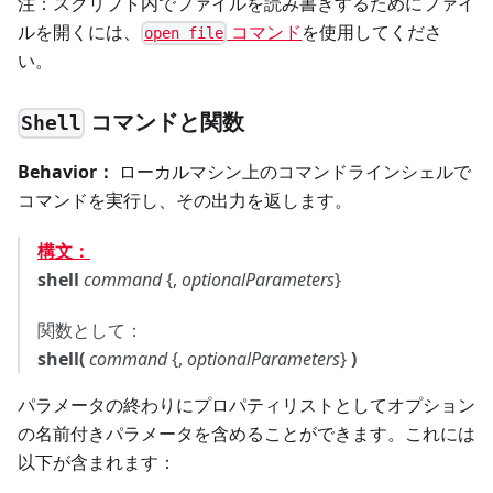
注：スクリプト内でファイルを読み書きするためにファイ
ルを開くには、
コマンド
を使用してくださ
open file
い。
コマンドと関数
Shell
Behavior：
ローカルマシン上のコマンドラインシェルで
コマンドを実行し、その出力を返します。
構文：
shell
command
{,
optionalParameters
}
関数として：
shell(
command
{,
optionalParameters
}
)
パラメータの終わりにプロパティリストとしてオプション
の名前付きパラメータを含めることができます。これには
以下が含まれます：