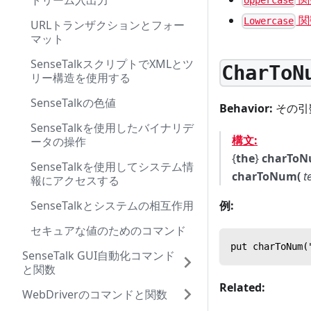
トリーム入出力
Uppercase
関
Lowercase
URLトランザクションとフォー
マット
SenseTalkスクリプトでXMLとツ
CharToN
リー構造を使用する
SenseTalkの色値
Behavior:
その引
SenseTalkを使用したバイナリデ
構文:
ータの操作
{
the
}
charToN
SenseTalkを使用してシステム情
charToNum(
t
報にアクセスする
SenseTalkとシステムの相互作用
例:
セキュアな値のためのコマンド
put charToNum(
SenseTalk GUI自動化コマンド
と関数
Related:
WebDriverのコマンドと関数