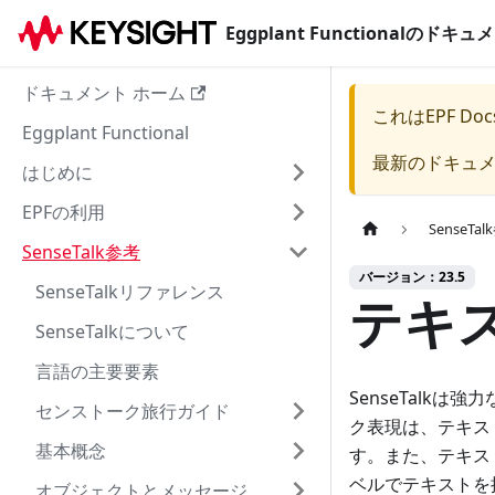
Eggplant Functionalのド
ドキュメント ホーム
これは
EPF Doc
Eggplant Functional
最新のドキュ
はじめに
EPFの利用
SenseTa
SenseTalk参考
バージョン：23.5
SenseTalkリファレンス
テキ
SenseTalkについて
言語の主要要素
SenseTalk
センストーク旅行ガイド
ク表現は、テキス
基本概念
す。また、テキス
ベルでテキストを
オブジェクトとメッセージ