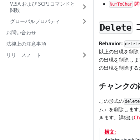
VISA および SCPI コマンドと
関
NumToChar
関数
グローバルプロパティ
Delete
お問い合わせ
Behavior:
法律上の注意事項
delet
以上の出現を削除
リリースノート
の出現を削除しま
の出現を削除する
チャンクの
この形式の
delete
ム）を削除します
きます。詳細は
Ch
構文:
delete
chunk
[
o