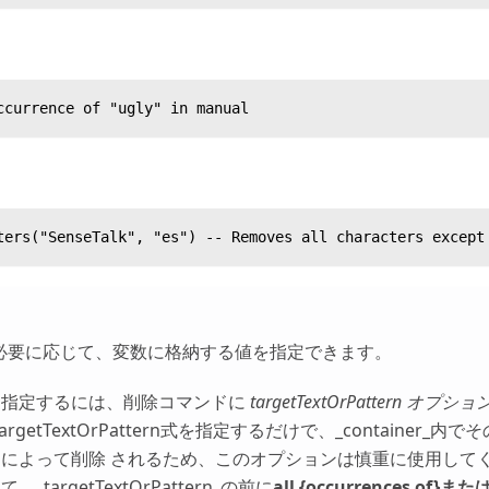
ccurrence of "ugly" in manual
ters("SenseTalk", "es") -- Removes all characters except
ク
必要に応じて、変数に格納する値を指定できます。
を指定するには、削除コマンドに
targetTextOrPattern オ
targetTextOrPattern式を指定するだけで、_container
によって削除 されるため、このオプションは慎重に使用して
targetTextOrPattern_の前に
all {occurrences of}
また