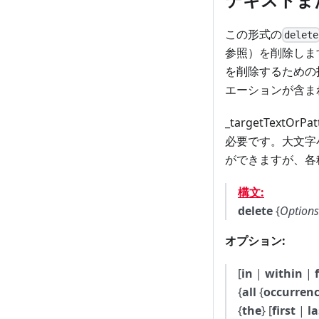
この形式の
delete
参照）を削除しま
を削除するための
エーションが含ま
_targetTex
必要です。大文字
ができますが、各
構文:
delete
{
Options
オプション:
[
in
|
within
|
{
all
{
occurrenc
{
the
} [
first
|
la