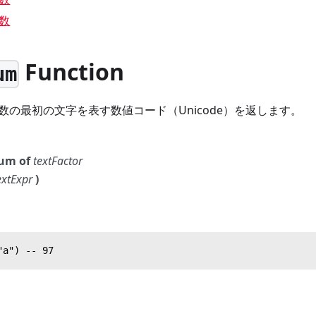
数
Function
um
数の最初の文字を表す数値コード（Unicode）を返します。
um of
textFactor
extExpr
)
"a") -- 97