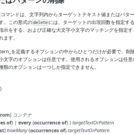
コマンドは、文字列内からターゲットテキスト値またはパタ
す。この形式の
には、ターゲットの出現回数を指定す
delete
指示をする、および正確な大文字小文字のマッチングを指定す
れます。
tOrPattern_を定義するオプションの中からひとつだけが必要で
小文字のオプションは任意です。使用されるオプションは任意
種類のオプションは一つしか指定できません。
}
from
]
コンテナ
es of
} |
every
{
occurrence of
} }
targetTextOrPattern
st
]
howMany
{
occurrences of
}
targetTextOrPattern