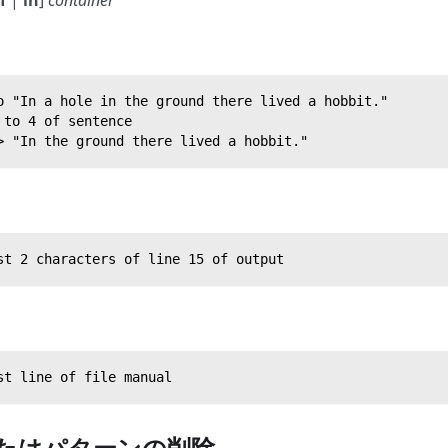
o "In a hole in the ground there lived a hobbit."
 to 4 of sentence
> "In the ground there lived a hobbit."
st 2 characters of line 15 of output
st line of file manual
たはパターンの削除