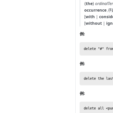
{
the
}
ordinalTe
occurrence
序
[
with
|
consid
[
without
|
ign
例:
delete "#" 
例:
delete the las
例:
delete all <pu