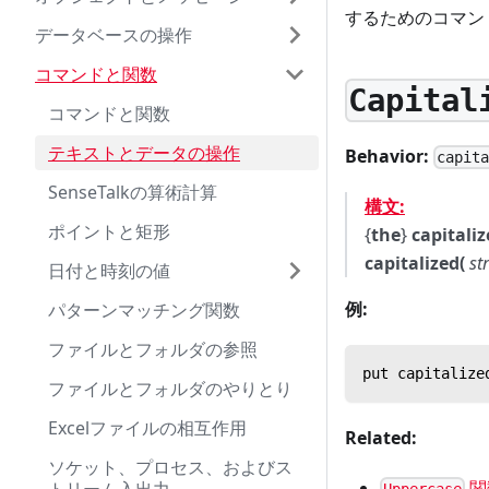
するためのコマン
データベースの操作
コマンドと関数
Capital
コマンドと関数
テキストとデータの操作
Behavior:
capit
SenseTalkの算術計算
構文:
ポイントと矩形
{
the
}
capitaliz
capitalized(
st
日付と時刻の値
例:
パターンマッチング関数
ファイルとフォルダの参照
put capitalize
ファイルとフォルダのやりとり
Excelファイルの相互作用
Related:
ソケット、プロセス、およびス
関