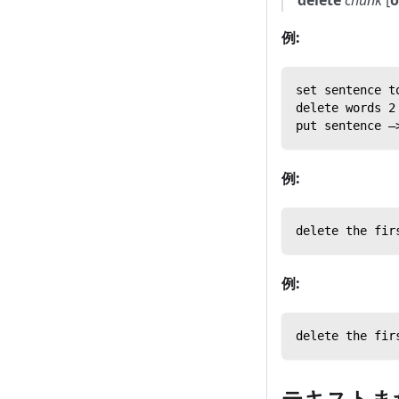
例:
set sentence t
delete words 2
put sentence —
例:
delete the fir
例:
delete the fir
テキストま