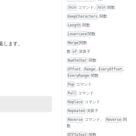
コマンド,
関数
Join
Join
関数
KeepCharacters
関数
Length
関数
Lowercase
関数
返します。
Merge
数
演算子
of
関数
NumToChar
,
,
,
Offset
Range
EveryOffset
関数
EveryRange
コマンド
Pop
コマンド
Pull
コマンド
Replace
演算子
Repeated
コマンド、
関
Reverse
Reverse
数
関数
RTFToText