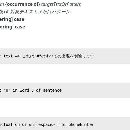
rm
{
occurrence of
}
targetTextOrPattern
数
of
対象テキストまたはパターン
ering
]
case
oring
]
case
from text —> これは"#"のすべての出現を削除します
t "s" in word 3 of sentence
nctuation or whitespace> from phoneNumber