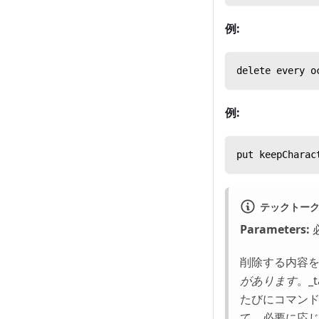
例:
delete every o
例:
put keepCharac
テックトー
Parameters:
削除する内容
があります
。_
たびにコマンド
て、必要に応じて、_