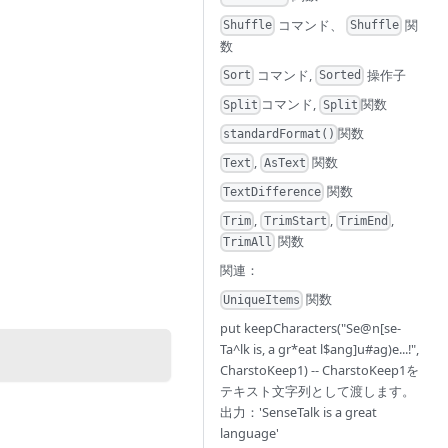
コマンド、
関
Shuffle
Shuffle
数
コマンド,
操作子
Sort
Sorted
コマンド,
関数
Split
Split
関数
standardFormat()
,
関数
Text
AsText
関数
TextDifference
,
,
,
Trim
TrimStart
TrimEnd
関数
TrimAll
関連：
関数
UniqueItems
put keepCharacters("Se@n[se-
Ta^lk is, a gr*eat l$ang]u#ag)e...!",
CharstoKeep1) -- CharstoKeep1を
テキスト文字列として渡します。
出力：'SenseTalk is a great
language'