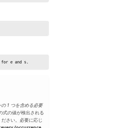
 for e and s.
プションの 1 つを含める必要
_内でその式の値が検出される
ください。必要に応じ
は
every {occurrence