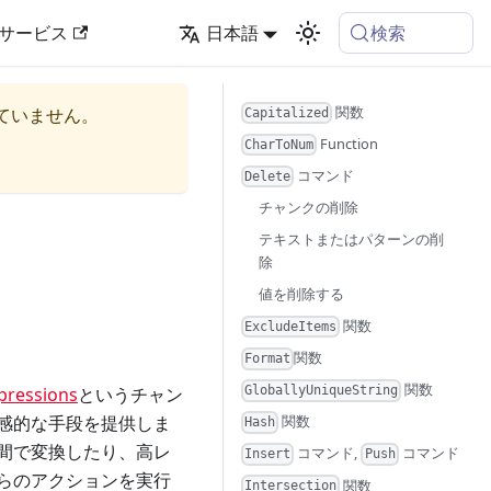
検索
サービス
日本語
関数
ていません。
Capitalized
Function
CharToNum
コマンド
Delete
チャンクの削除
テキストまたはパターンの削
除
値を削除する
関数
ExcludeItems
関数
Format
関数
pressions
というチャン
GloballyUniqueString
感的な手段を提供しま
関数
Hash
間で変換したり、高レ
コマンド,
コマンド
Insert
Push
らのアクションを実行
関数
Intersection