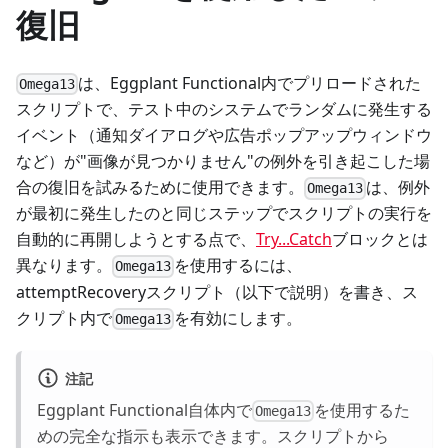
復旧
は、Eggplant Functional内でプリロードされた
Omega13
スクリプトで、テスト中のシステムでランダムに発生する
イベント（通知ダイアログや広告ポップアップウィンドウ
など）が"画像が見つかりません"の例外を引き起こした場
合の復旧を試みるために使用できます。
は、例外
Omega13
が最初に発生したのと同じステップでスクリプトの実行を
自動的に再開しようとする点で、
Try...Catch
ブロックとは
異なります。
を使用するには、
Omega13
attemptRecoveryスクリプト（以下で説明）を書き、ス
クリプト内で
を有効にします。
Omega13
注記
Eggplant Functional自体内で
を使用するた
Omega13
めの完全な指示も表示できます。スクリプトから