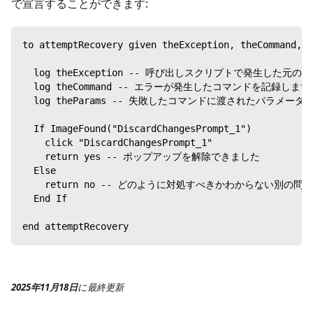
で宣言することができます:
to attemptRecovery given theException, theCommand, t
  log theException -- 呼び出しスクリプトで発生した元
  log theCommand -- エラーが発生したコマンドを記録します
  log theParams -- 失敗したコマンドに渡されたパラメー
  If ImageFound("DiscardChangesPrompt_1")
    click "DiscardChangesPrompt_1"
    return yes -- ポップアップを解除できました
  Else
    return no -- どのように対処すべきかわからない別の問
  End If
end attemptRecovery
2025年11月18日
に
最終更新