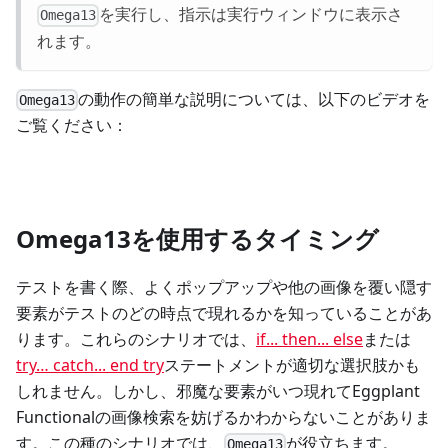
を実行し、指示は実行ウィンドウに表示さ
Omega13
れます。
の動作の簡単な説明については、以下のビデオを
Omega13
ご覧ください：
Omega13を使用するタイミング
テストを書く際、よくポップアップや他の画像を覆い隠す
要素がテストのどの時点で現れるかを知っていることがあ
ります。これらのシナリオでは、
if... then... else
または
try… catch... end try
ステートメントが適切な選択肢かも
しれません。しかし、邪魔な要素がいつ現れてEggplant
Functionalの画像検索を妨げるかわからないことがありま
す。この種のシナリオでは、
が役立ちます。
Omega13