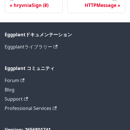
hryvniaSign (₴)
HTTPMessage
Eggplantドキュメンテーション
Eggplantライブラリー
Eggplant コミュニティ
Forum
Blog
Support
Professional Services
Version: 2656801741