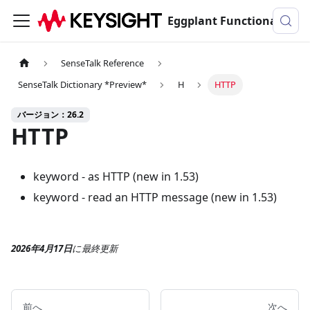
Eggplant Functionalのドキュメンテーション
SenseTalk Reference
SenseTalk Dictionary *Preview*
H
HTTP
バージョン：26.2
HTTP
keyword - as HTTP (new in 1.53)
keyword - read an HTTP message (new in 1.53)
2026年4月17日
に
最終更新
前へ
次へ