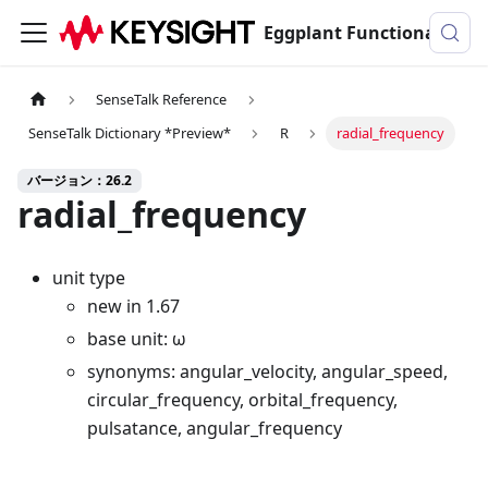
Eggplant Functionalのドキュメンテーション
SenseTalk Reference
SenseTalk Dictionary *Preview*
R
radial_frequency
バージョン：26.2
radial_frequency
unit type
new in 1.67
base unit: ω
synonyms: angular_velocity, angular_speed,
circular_frequency, orbital_frequency,
pulsatance, angular_frequency