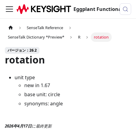
Eggplant Functionalのドキュメンテーション
SenseTalk Reference
SenseTalk Dictionary *Preview*
R
rotation
バージョン：26.2
rotation
unit type
new in 1.67
base unit: circle
synonyms: angle
2026年4月17日
に
最終更新