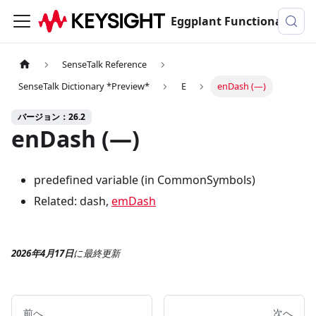
Eggplant Functionalのドキュメンテーション
SenseTalk Reference
SenseTalk Dictionary *Preview*
E
enDash (—)
バージョン：26.2
enDash (—)
predefined variable (in CommonSymbols)
Related: dash,
emDash
2026年4月17日
に
最終更新
前へ
次へ