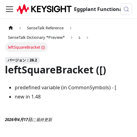
Eggplant Functionalのドキュメンテーション
SenseTalk Reference
SenseTalk Dictionary *Preview*
L
leftSquareBracket ([)
バージョン：26.2
leftSquareBracket ([)
predefined variable (in CommonSymbols) - [
new in 1.48
2026年4月17日
に
最終更新