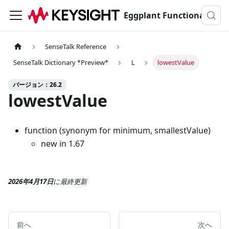
Eggplant Functionalのドキュメンテーション
SenseTalk Reference
SenseTalk Dictionary *Preview*
L
lowestValue
バージョン：26.2
lowestValue
function (synonym for minimum, smallestValue)
new in 1.67
2026年4月17日
に
最終更新
前へ
次へ