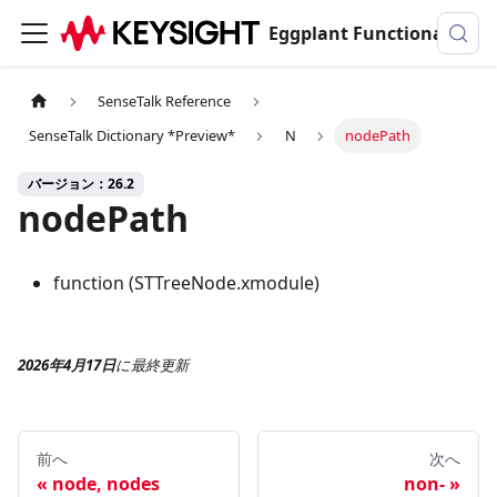
Eggplant Functionalのドキュメンテーション
SenseTalk Reference
SenseTalk Dictionary *Preview*
N
nodePath
バージョン：26.2
nodePath
function (STTreeNode.xmodule)
2026年4月17日
に
最終更新
前へ
次へ
node, nodes
non-