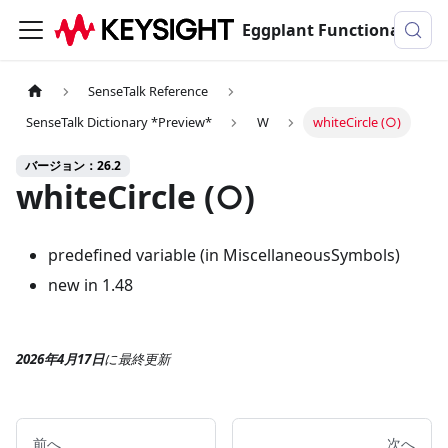
Eggplant Functionalのドキュメンテーション
SenseTalk Reference
SenseTalk Dictionary *Preview*
W
whiteCircle (○)
バージョン：26.2
whiteCircle (○)
predefined variable (in MiscellaneousSymbols)
new in 1.48
2026年4月17日
に
最終更新
前へ
次へ