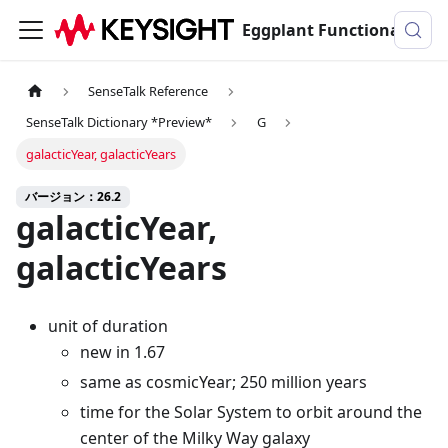
Eggplant Functionalのドキュメンテーション
SenseTalk Reference
SenseTalk Dictionary *Preview*
G
galacticYear, galacticYears
バージョン：26.2
galacticYear,
galacticYears
unit of duration
new in 1.67
same as cosmicYear; 250 million years
time for the Solar System to orbit around the
center of the Milky Way galaxy