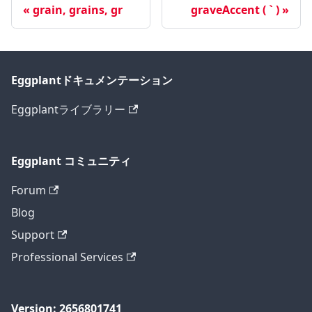
grain, grains, gr
graveAccent ( ` )
Eggplantドキュメンテーション
Eggplantライブラリー
Eggplant コミュニティ
Forum
Blog
Support
Professional Services
Version: 2656801741