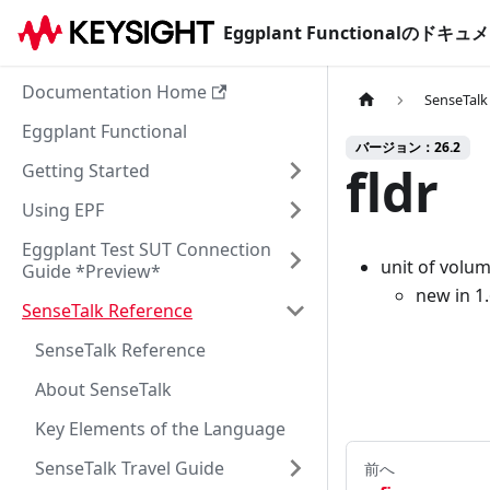
Eggplant Functionalのド
Documentation Home
SenseTalk
Eggplant Functional
バージョン：26.2
fldr
Getting Started
Using EPF
Eggplant Test SUT Connection
unit of volum
Guide *Preview*
new in 1
SenseTalk Reference
SenseTalk Reference
About SenseTalk
Key Elements of the Language
SenseTalk Travel Guide
前へ