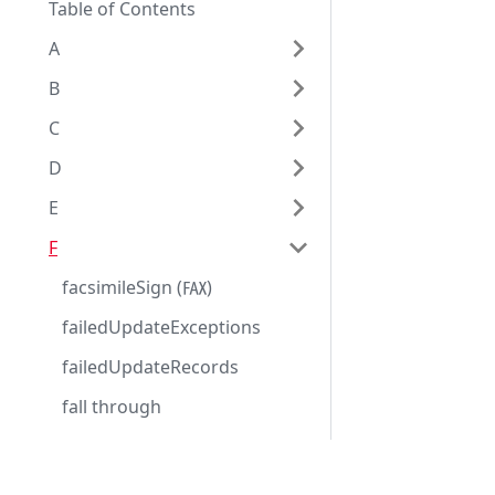
Table of Contents
A
B
C
D
E
F
facsimileSign (℻)
failedUpdateExceptions
failedUpdateRecords
fall through
false
farad, farads
Eggplantドキュメンテーション