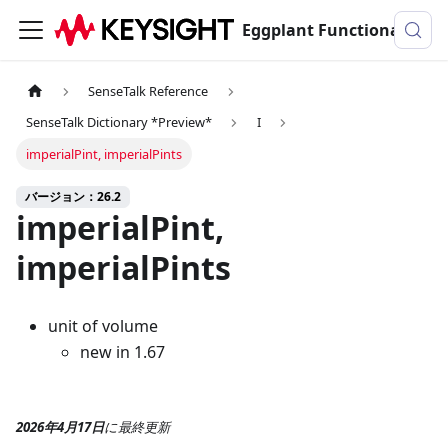
Eggplant Functionalのドキュメンテーション
SenseTalk Reference
SenseTalk Dictionary *Preview*
I
imperialPint, imperialPints
バージョン：26.2
imperialPint,
imperialPints
unit of volume
new in 1.67
2026年4月17日
に
最終更新