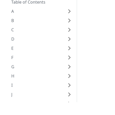
Table of Contents
A
B
C
D
E
F
G
H
I
J
K
L
Eggplantドキュメンテーション