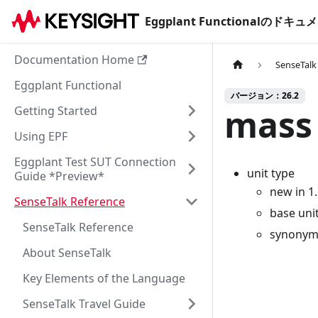
Eggplant Functionalのド
Documentation Home
SenseTalk
Eggplant Functional
バージョン：26.2
mass
Getting Started
Using EPF
Eggplant Test SUT Connection
unit type
Guide *Preview*
new in 1
SenseTalk Reference
base uni
SenseTalk Reference
synonym
About SenseTalk
Key Elements of the Language
SenseTalk Travel Guide