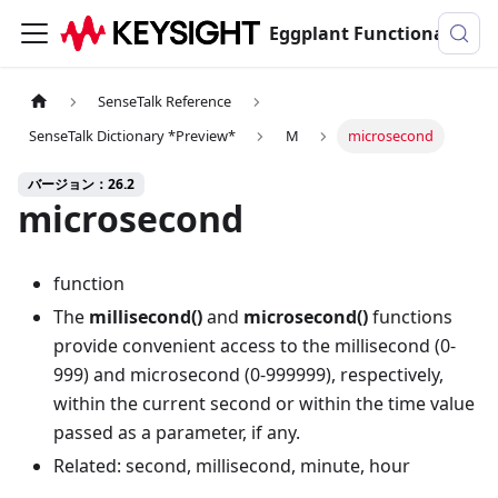
Eggplant Functionalのドキュメンテーション
SenseTalk Reference
SenseTalk Dictionary *Preview*
M
microsecond
バージョン：26.2
microsecond
function
The
millisecond()
and
microsecond()
functions
provide convenient access to the millisecond (0-
999) and microsecond (0-999999), respectively,
within the current second or within the time value
passed as a parameter, if any.
Related: second, millisecond, minute, hour