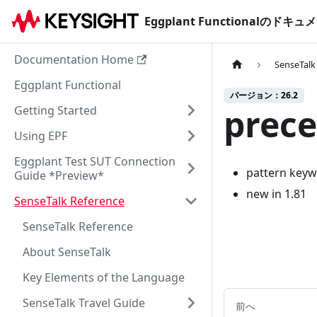
Eggplant Functionalのド
Documentation Home
SenseTalk
Eggplant Functional
バージョン：26.2
prec
Getting Started
Using EPF
Eggplant Test SUT Connection
pattern keyw
Guide *Preview*
new in 1.81
SenseTalk Reference
SenseTalk Reference
About SenseTalk
Key Elements of the Language
SenseTalk Travel Guide
前へ