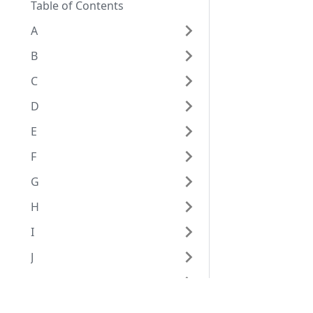
Table of Contents
A
B
C
D
E
F
G
H
I
J
K
L
Eggplantドキュメンテーション