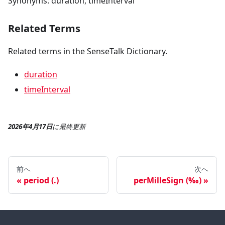
Synonyms: duration, timeInterval
Related Terms
Related terms in the SenseTalk Dictionary.
duration
timeInterval
2026年4月17日
に
最終更新
前へ
次へ
period (.)
perMilleSign (‰)