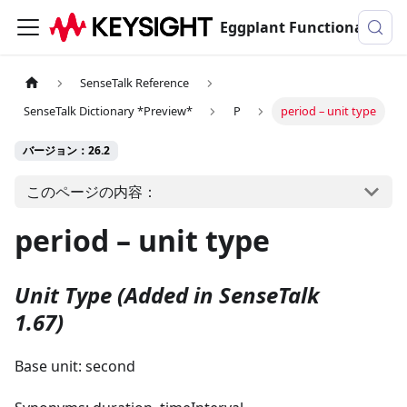
Eggplant Functionalのドキュメンテーション
SenseTalk Reference
SenseTalk Dictionary *Preview*
P
period – unit type
バージョン：26.2
このページの内容：
period – unit type
Unit Type
(Added in SenseTalk
1.67)
Base unit: second