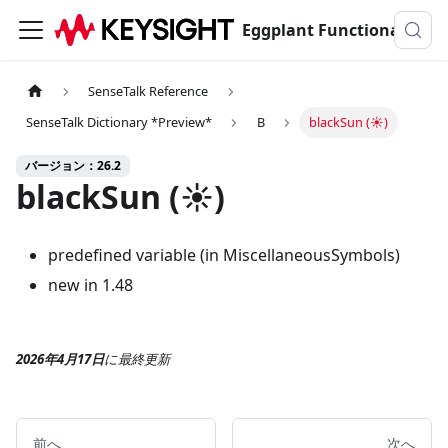
Eggplant Functionalのドキュメンテーション
SenseTalk Reference
SenseTalk Dictionary *Preview*
B
blackSun (☀)
バージョン：26.2
blackSun (☀)
predefined variable (in MiscellaneousSymbols)
new in 1.48
2026年4月17日
に
最終更新
前へ
次へ