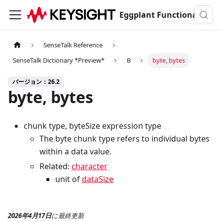
Eggplant Functionalのドキュメンテーション
SenseTalk Reference
SenseTalk Dictionary *Preview*
B
byte, bytes
バージョン：26.2
byte, bytes
chunk type, byteSize expression type
The byte chunk type refers to individual bytes
within a data value.
Related:
character
unit of
dataSize
2026年4月17日
に
最終更新