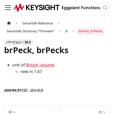
Eggplant Functionalのドキュメンテーション
SenseTalk Reference
SenseTalk Dictionary *Preview*
B
brPeck, brPecks
バージョン：26.2
brPeck, brPecks
unit of
British_volume
new in 1.67
2026年4月17日
に
最終更新
前へ
次へ